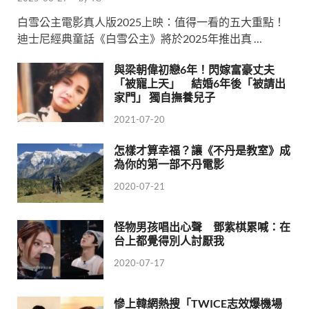
白雪公主電影真人版2025上映：值得一看的五大重點！
迪士尼經典童話《白雪公主》將於2025年推出真 …
與梁朝偉初戀6年！閃嫁富豪丈夫
「被寵上天」 結婚6年後「被請出
家門」 獨自撫養兒子
2021-07-20
怎樣才算幸福？讓《不丹是教室》成
為你的第一部不丹電影
2020-07-21
怪物男孩唱出心聲 鄧紫棋累喊：在
台上都覺得別人討厭我
2020-07-17
慘上韓網熱搜「TWICE志效爆機場