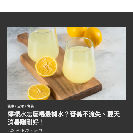
健康
/
生活
/
食品
檸檬水怎麼喝最補水？營養不流失、夏天
消暑剛剛好！
2025-04-22
-
by
YC