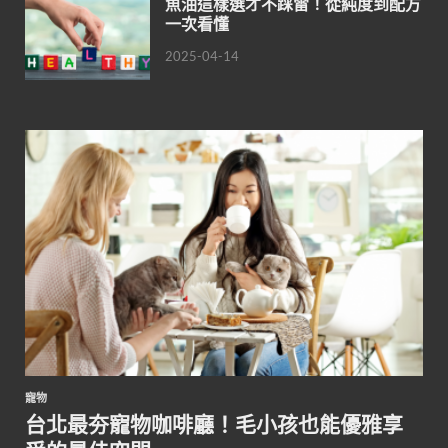
魚油這樣選才不踩雷！從純度到配方
一次看懂
2025-04-14
寵物
台北最夯寵物咖啡廳！毛小孩也能優雅享