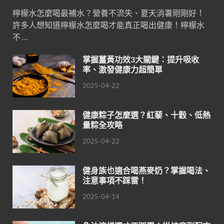
檸檬水怎麼喝最補水？營養不流失、夏天消暑剛剛好！
許多人想知道檸檬水怎麼喝才能真正喝出健康！檸檬水
不 …
掌握薑黃功效3大關鍵：提升吸收
率、激發健康力超簡單
2025-04-22
健康粽子怎麼選？紅藜、十穀、低熱
量粽全攻略
2025-04-22
健身族也適合喝燕麥奶？掌握喝法、
注意事項不踩雷！
2025-04-14