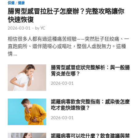
保健
/
健康
腸胃型感冒拉肚子怎麼辦？完整攻略讓你
快速恢復
2026-03-01
-
by
YC
相信很多人都有過這種痛苦經驗——突然肚子狂絞痛、一
直跑廁所、還伴隨噁心或嘔吐，整個人虛脫無力。這種
情 …
腸胃型感冒症狀完整解析：與一般腸
胃炎差在哪？
2026-03-01
諾羅病毒飲食完整指南：感染後怎麼
吃才能快速恢復？
2026-03-01
諾羅病毒可以吃什麼？飲食建議與禁