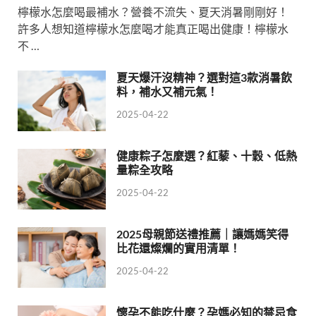
檸檬水怎麼喝最補水？營養不流失、夏天消暑剛剛好！
許多人想知道檸檬水怎麼喝才能真正喝出健康！檸檬水
不 …
夏天爆汗沒精神？選對這3款消暑飲
料，補水又補元氣！
2025-04-22
健康粽子怎麼選？紅藜、十穀、低熱
量粽全攻略
2025-04-22
2025母親節送禮推薦｜讓媽媽笑得
比花還燦爛的實用清單！
2025-04-22
懷孕不能吃什麼？孕媽必知的禁忌食