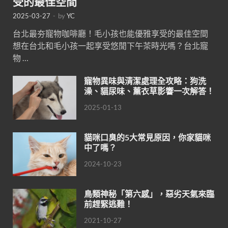
受的最佳空間
2025-03-27
-
by
YC
台北最夯寵物咖啡廳！毛小孩也能優雅享受的最佳空間
想在台北和毛小孩一起享受悠閒下午茶時光嗎？台北寵
物 …
寵物異味與清潔處理全攻略：狗洗
澡、貓尿味、薰衣草影響一次解答！
2025-01-13
貓咪口臭的5大常見原因，你家貓咪
中了嗎？
2024-10-23
鳥類神秘「第六感」，惡劣天氣來臨
前趕緊逃難！
2021-10-27