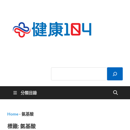
健康
關於您的健康大
小事
104
分類目錄
Home
-
氨基酸
標籤:
氨基酸