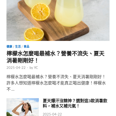
健康
/
生活
/
食品
檸檬水怎麼喝最補水？營養不流失、夏天
消暑剛剛好！
2025-04-22
-
by
YC
檸檬水怎麼喝最補水？營養不流失、夏天消暑剛剛好！
許多人想知道檸檬水怎麼喝才能真正喝出健康！檸檬水
不 …
夏天爆汗沒精神？選對這3款消暑飲
料，補水又補元氣！
2025-04-22