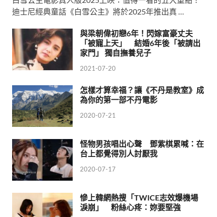
迪士尼經典童話《白雪公主》將於2025年推出真 …
與梁朝偉初戀6年！閃嫁富豪丈夫
「被寵上天」 結婚6年後「被請出
家門」 獨自撫養兒子
2021-07-20
怎樣才算幸福？讓《不丹是教室》成
為你的第一部不丹電影
2020-07-21
怪物男孩唱出心聲 鄧紫棋累喊：在
台上都覺得別人討厭我
2020-07-17
慘上韓網熱搜「TWICE志效爆機場
淚崩」 粉絲心疼：妳要堅強