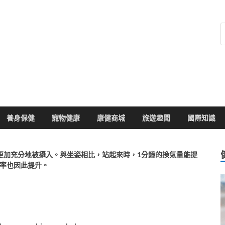
健康104
於您的健康大小事
養身保健
寵物健康
康健商城
旅遊趣聞
國際知識
更加充分地被攝入。與坐姿相比，站起來時，1分鐘的換氣量能提
燒率也因此提升。