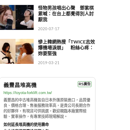
怪物男孩唱出心聲 鄧紫棋
累喊：在台上都覺得別人討
厭我
2020-07-17
慘上韓網熱搜「TWICE志效
爆機場淚崩」 粉絲心疼：
妳要堅強
2019-03-21
義豐昌堆高機
RS廣告
https://toyota-forklift.com.tw/
義豐昌的中古堆高機皆自日本外匯原裝進口，品質優
良、價格合理、售後服務效率高，是貴公司長期合作
的好夥伴，有現貨可供挑選，歡迎親臨本廠實際檢
驗、實車操作，有專業技師現場解說。
如何延長堆高機的使用壽命