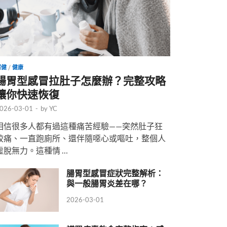
保健
/
健康
腸胃型感冒拉肚子怎麼辦？完整攻略
讓你快速恢復
026-03-01
-
by
YC
相信很多人都有過這種痛苦經驗——突然肚子狂
絞痛、一直跑廁所、還伴隨噁心或嘔吐，整個人
虛脫無力。這種情 …
腸胃型感冒症狀完整解析：
與一般腸胃炎差在哪？
2026-03-01