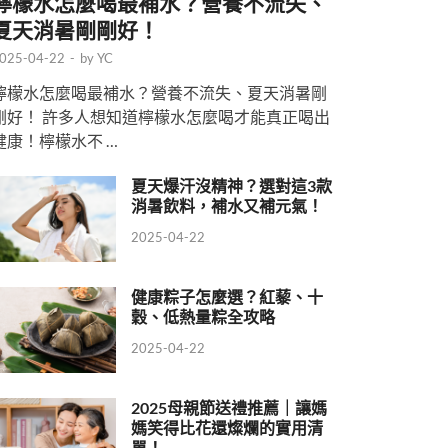
檸檬水怎麼喝最補水？營養不流失、
夏天消暑剛剛好！
025-04-22
-
by
YC
檸檬水怎麼喝最補水？營養不流失、夏天消暑剛
剛好！ 許多人想知道檸檬水怎麼喝才能真正喝出
健康！檸檬水不 …
夏天爆汗沒精神？選對這3款
消暑飲料，補水又補元氣！
2025-04-22
健康粽子怎麼選？紅藜、十
穀、低熱量粽全攻略
2025-04-22
2025母親節送禮推薦｜讓媽
媽笑得比花還燦爛的實用清
單！