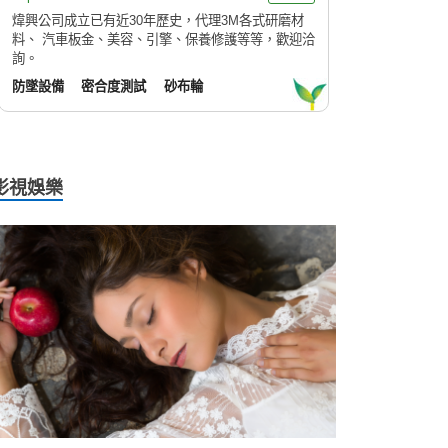
煒興公司成立已有近30年歷史，代理3M各式研磨材
料、 汽車板金、美容、引擎、保養修護等等，歡迎洽
詢。
防墜設備
密合度測試
砂布輪
影視娛樂