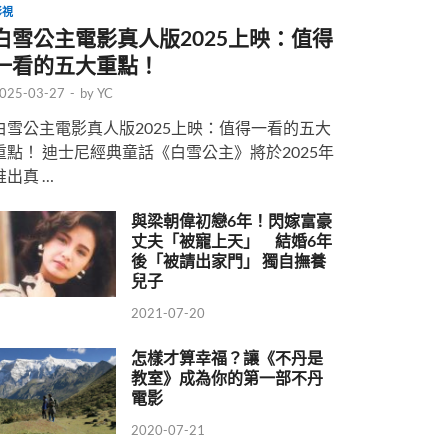
影視
白雪公主電影真人版2025上映：值得
一看的五大重點！
025-03-27
-
by
YC
白雪公主電影真人版2025上映：值得一看的五大
重點！ 迪士尼經典童話《白雪公主》將於2025年
推出真 …
與梁朝偉初戀6年！閃嫁富豪
丈夫「被寵上天」 結婚6年
後「被請出家門」 獨自撫養
兒子
2021-07-20
怎樣才算幸福？讓《不丹是
教室》成為你的第一部不丹
電影
2020-07-21