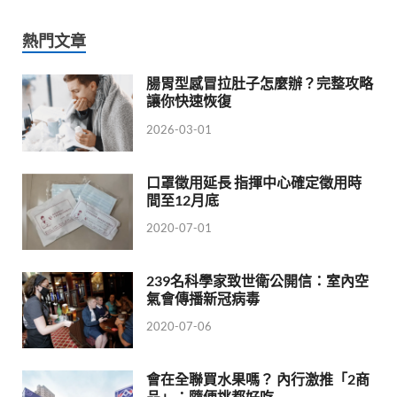
熱門文章
腸胃型感冒拉肚子怎麼辦？完整攻略
讓你快速恢復
2026-03-01
口罩徵用延長 指揮中心確定徵用時
間至12月底
2020-07-01
239名科學家致世衛公開信：室內空
氣會傳播新冠病毒
2020-07-06
會在全聯買水果嗎？ 內行激推「2商
品」：隨便挑都好吃