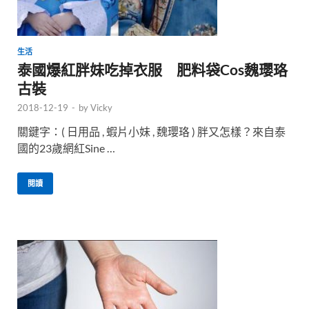
生活
泰國爆紅胖妹吃掉衣服 肥料袋Cos魏瓔珞
古裝
2018-12-19
-
by
Vicky
關鍵字：( 日用品 , 蝦片小妹 , 魏瓔珞 ) 胖又怎樣？來自泰
國的23歲網紅Sine …
閱讀