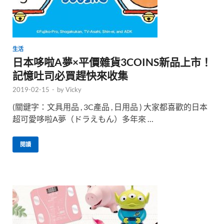
生活
日本哆啦A夢×平價雜貨3COINS新品上市！
記憶吐司必買趕快來收集
2019-02-15
-
by
Vicky
(關鍵字：文具用品 , 3C產品 , 日用品 ) 大家都喜歡的日本
超可愛哆啦A夢（ドラえもん）多年來 …
閱讀