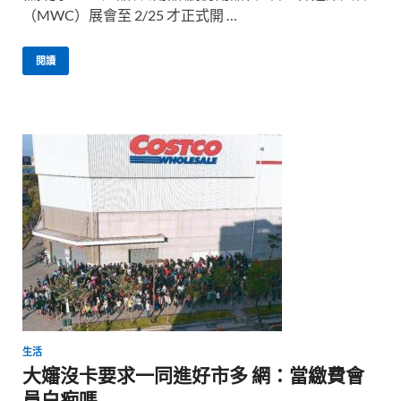
（MWC）展會至 2/25 才正式開 …
閱讀
生活
大嬸沒卡要求一同進好市多 網：當繳費會
員白痴嗎