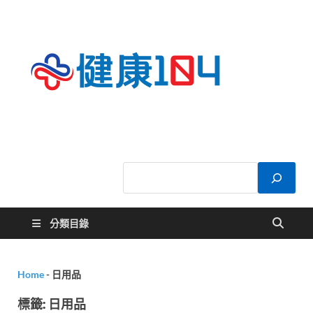
健康
關於您的健康大
小事
104
分類目錄
Home
-
日用品
標籤:
日用品