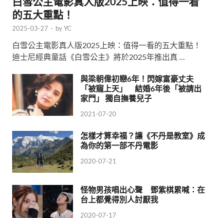
白雪公主電影真人版2025上映：值得一看
的五大重點！
2025-03-27
-
by
YC
白雪公主電影真人版2025上映：值得一看的五大重點！
迪士尼經典童話《白雪公主》將於2025年推出真 …
與梁朝偉初戀6年！閃嫁富豪丈夫
「被寵上天」 結婚6年後「被請出
家門」 獨自撫養兒子
2021-07-20
怎樣才算幸福？讓《不丹是教室》成
為你的第一部不丹電影
2020-07-21
怪物男孩唱出心聲 鄧紫棋累喊：在
台上都覺得別人討厭我
2020-07-17