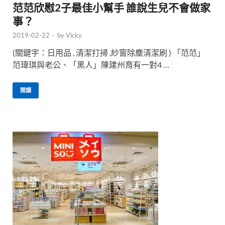
范范欣慰2子最佳小幫手 誰說生兒不會做家
事？
2019-02-22
-
by
Vicky
(關鍵字：日用品 , 清潔打掃 ,紗窗除塵清潔刷 ) 「范范」
范瑋琪與老公、「黑人」陳建州育有一對4 …
閱讀