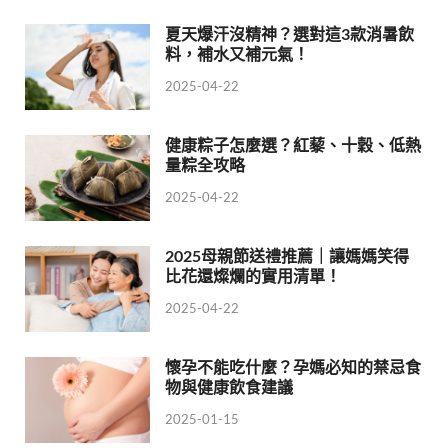
夏天爆汗沒精神？選對這3款消暑飲
料，補水又補元氣！
2025-04-22
健康粽子怎麼選？紅藜、十穀、低熱
量粽全攻略
2025-04-22
2025母親節送禮推薦｜讓媽媽笑得
比花還燦爛的實用清單！
2025-04-22
懷孕不能吃什麼？孕媽必知的禁忌食
物與健康飲食建議
2025-01-15