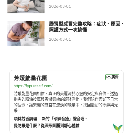
2026-03-01
腸胃型感冒完整攻略：症狀、原因、
照護方式一次搞懂
2026-03-01
芳媛能量花園
RS廣告
https://fypureself.com/
芳媛能量花園相信，真正的美麗源於心靈的安定與自信。透過
指尖的精油按摩與震懾靈魂的頌缽淨化，我們陪伴您卸下日常
的疲憊，讓緊繃的感官在流動的能量中，找回最初的寧靜與光
采。
頌缽芳香調理
新竹「頌缽音療」聲音浴。
曼陀羅是什麼？從圓形圖騰到靜心體驗