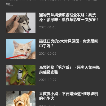
物 …
寵物異味與清潔處理全攻略：狗洗
澡、貓尿味、薰衣草影響一次解答！
2025-01-13
貓咪口臭的5大常見原因，你家貓咪
中了嗎？
2024-10-23
鳥類神秘「第六感」，惡劣天氣來臨
前趕緊逃難！
2021-10-27
喜歡養小狗，不要錯過這9種最聰明
的小型犬