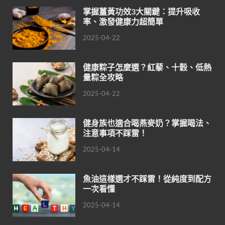
掌握薑黃功效3大關鍵：提升吸收
率、激發健康力超簡單
2025-04-22
健康粽子怎麼選？紅藜、十穀、低熱
量粽全攻略
2025-04-22
健身族也適合喝燕麥奶？掌握喝法、
注意事項不踩雷！
2025-04-14
魚油這樣選才不踩雷！從純度到配方
一次看懂
2025-04-14