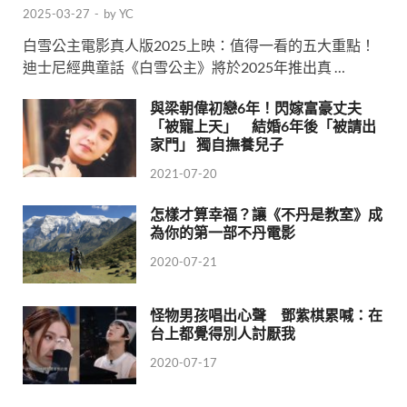
2025-03-27
-
by
YC
白雪公主電影真人版2025上映：值得一看的五大重點！
迪士尼經典童話《白雪公主》將於2025年推出真 …
與梁朝偉初戀6年！閃嫁富豪丈夫
「被寵上天」 結婚6年後「被請出
家門」 獨自撫養兒子
2021-07-20
怎樣才算幸福？讓《不丹是教室》成
為你的第一部不丹電影
2020-07-21
怪物男孩唱出心聲 鄧紫棋累喊：在
台上都覺得別人討厭我
2020-07-17