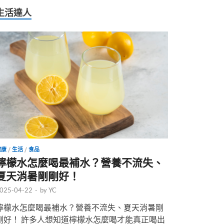
生活達人
健康
/
生活
/
食品
檸檬水怎麼喝最補水？營養不流失、
夏天消暑剛剛好！
025-04-22
-
by
YC
檸檬水怎麼喝最補水？營養不流失、夏天消暑剛
剛好！ 許多人想知道檸檬水怎麼喝才能真正喝出