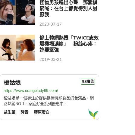
怪物男孩唱出心聲 鄧紫棋
累喊：在台上都覺得別人討
厭我
2020-07-17
慘上韓網熱搜「TWICE志效
爆機場淚崩」 粉絲心疼：
妳要堅強
2019-03-21
橙姑娘
RS廣告
https://www.orangelady99.com/
橙姑娘是一個專注於提供健康機能食品的台灣品，網
路熱銷NO.1。家庭好全系列優惠中。
益生菌
酵素
膠原蛋白