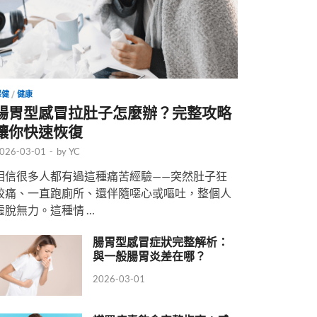
保健
/
健康
腸胃型感冒拉肚子怎麼辦？完整攻略
讓你快速恢復
026-03-01
-
by
YC
相信很多人都有過這種痛苦經驗——突然肚子狂
絞痛、一直跑廁所、還伴隨噁心或嘔吐，整個人
虛脫無力。這種情 …
腸胃型感冒症狀完整解析：
與一般腸胃炎差在哪？
2026-03-01