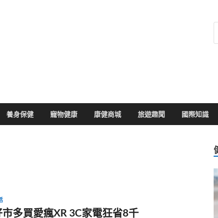
健康104
於您的健康大小事
養身保健
寵物健康
康健商城
旅遊趣聞
國際知識
活
好市多買愛瘋XR 3C家電狂省8千