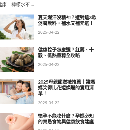
健康！檸檬水不 …
夏天爆汗沒精神？選對這3款
消暑飲料，補水又補元氣！
2025-04-22
健康粽子怎麼選？紅藜、十
穀、低熱量粽全攻略
2025-04-22
2025母親節送禮推薦｜讓媽
媽笑得比花還燦爛的實用清
單！
2025-04-22
懷孕不能吃什麼？孕媽必知
的禁忌食物與健康飲食建議