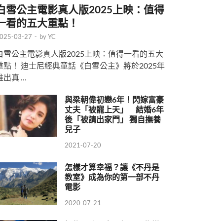
白雪公主電影真人版2025上映：值得
一看的五大重點！
025-03-27
-
by
YC
白雪公主電影真人版2025上映：值得一看的五大
重點！ 迪士尼經典童話《白雪公主》將於2025年
推出真 …
與梁朝偉初戀6年！閃嫁富豪
丈夫「被寵上天」 結婚6年
後「被請出家門」 獨自撫養
兒子
2021-07-20
怎樣才算幸福？讓《不丹是
教室》成為你的第一部不丹
電影
2020-07-21