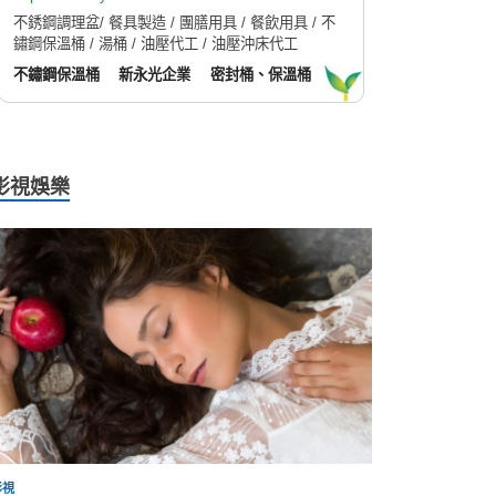
不銹鋼調理盆/ 餐具製造 / 團膳用具 / 餐飲用具 / 不
鏽鋼保溫桶 / 湯桶 / 油壓代工 / 油壓沖床代工
不鏽鋼保溫桶
新永光企業
密封桶、保溫桶
影視娛樂
影視