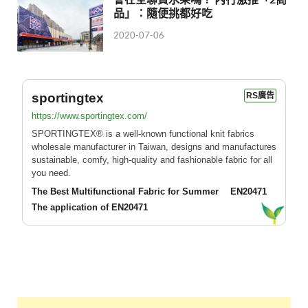
品」：隨便挑都好吃
2020-07-06
sportingtex
RS廣告
https://www.sportingtex.com/
SPORTINGTEX® is a well-known functional knit fabrics
wholesale manufacturer in Taiwan, designs and manufactures
sustainable, comfy, high-quality and fashionable fabric for all
you need.
The Best Multifunctional Fabric for Summer
EN20471
The application of EN20471