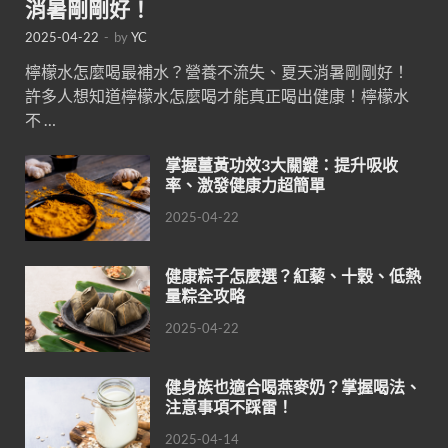
消暑剛剛好！
2025-04-22
-
by
YC
檸檬水怎麼喝最補水？營養不流失、夏天消暑剛剛好！
許多人想知道檸檬水怎麼喝才能真正喝出健康！檸檬水
不 …
掌握薑黃功效3大關鍵：提升吸收
率、激發健康力超簡單
2025-04-22
健康粽子怎麼選？紅藜、十穀、低熱
量粽全攻略
2025-04-22
健身族也適合喝燕麥奶？掌握喝法、
注意事項不踩雷！
2025-04-14