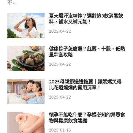
不 …
夏天爆汗沒精神？選對這3款消暑飲
料，補水又補元氣！
2025-04-22
健康粽子怎麼選？紅藜、十穀、低熱
量粽全攻略
2025-04-22
2025母親節送禮推薦｜讓媽媽笑得
比花還燦爛的實用清單！
2025-04-22
懷孕不能吃什麼？孕媽必知的禁忌食
物與健康飲食建議
2025-01-15