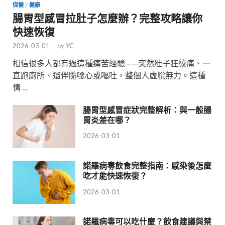
保健
/
健康
腸胃型感冒拉肚子怎麼辦？完整攻略讓你
快速恢復
2026-03-01
-
by
YC
相信很多人都有過這種痛苦經驗——突然肚子狂絞痛、一
直跑廁所、還伴隨噁心或嘔吐，整個人虛脫無力。這種
情 …
腸胃型感冒症狀完整解析：與一般腸
胃炎差在哪？
2026-03-01
諾羅病毒飲食完整指南：感染後怎麼
吃才能快速恢復？
2026-03-01
諾羅病毒可以吃什麼？飲食建議與禁