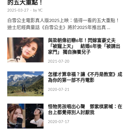
的五大重點！
2025-03-27
-
by
YC
白雪公主電影真人版2025上映：值得一看的五大重點！
迪士尼經典童話《白雪公主》將於2025年推出真 …
與梁朝偉初戀6年！閃嫁富豪丈夫
「被寵上天」 結婚6年後「被請出
家門」 獨自撫養兒子
2021-07-20
怎樣才算幸福？讓《不丹是教室》成
為你的第一部不丹電影
2020-07-21
怪物男孩唱出心聲 鄧紫棋累喊：在
台上都覺得別人討厭我
2020-07-17