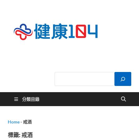
健康
關於您的健康大
小事
104
分類目錄
Home
-
戒酒
標籤:
戒酒