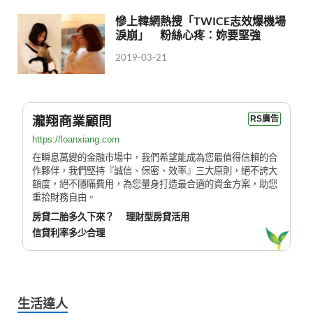
慘上韓網熱搜「TWICE志效爆機場
淚崩」 粉絲心疼：妳要堅強
2019-03-21
瀧翔商業顧問
RS廣告
https://loanxiang.com
在瞬息萬變的金融市場中，我們希望能成為您最值得信賴的合
作夥伴，我們堅持『誠信、保密、效率』三大原則，絕不誇大
額度，絕不隱瞞費用，為您量身打造最合適的資金方案，助您
重拾財務自由。
房貸二胎多久下來？
理財型房貸活用
信貸利率多少合理
生活達人