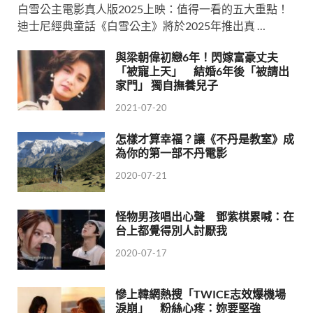
白雪公主電影真人版2025上映：值得一看的五大重點！
迪士尼經典童話《白雪公主》將於2025年推出真 …
與梁朝偉初戀6年！閃嫁富豪丈夫
「被寵上天」 結婚6年後「被請出
家門」 獨自撫養兒子
2021-07-20
怎樣才算幸福？讓《不丹是教室》成
為你的第一部不丹電影
2020-07-21
怪物男孩唱出心聲 鄧紫棋累喊：在
台上都覺得別人討厭我
2020-07-17
慘上韓網熱搜「TWICE志效爆機場
淚崩」 粉絲心疼：妳要堅強