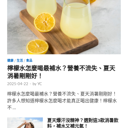
健康
/
生活
/
食品
檸檬水怎麼喝最補水？營養不流失、夏天
消暑剛剛好！
2025-04-22
-
by
YC
檸檬水怎麼喝最補水？營養不流失、夏天消暑剛剛好！
許多人想知道檸檬水怎麼喝才能真正喝出健康！檸檬水
不 …
夏天爆汗沒精神？選對這3款消暑飲
料，補水又補元氣！