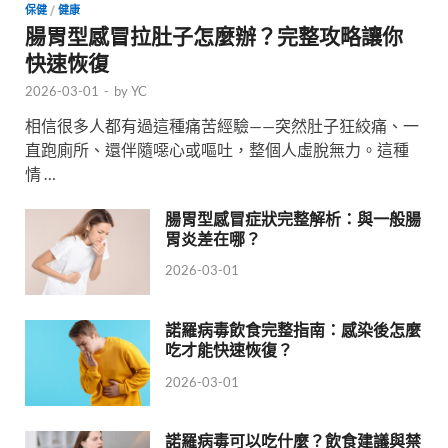
保健
/
健康
腸胃型感冒拉肚子怎麼辦？完整攻略讓你
快速恢復
2026-03-01
-
by
YC
相信很多人都有過這種痛苦經驗——突然肚子狂絞痛、一
直跑廁所、還伴隨噁心或嘔吐，整個人虛脫無力。這種
情 …
腸胃型感冒症狀完整解析：與一般腸
胃炎差在哪？
2026-03-01
諾羅病毒飲食完整指南：感染後怎麼
吃才能快速恢復？
2026-03-01
諾羅病毒可以吃什麼？飲食建議與禁