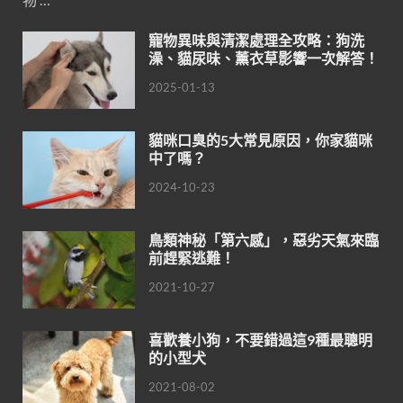
寵物異味與清潔處理全攻略：狗洗
澡、貓尿味、薰衣草影響一次解答！
2025-01-13
貓咪口臭的5大常見原因，你家貓咪
中了嗎？
2024-10-23
鳥類神秘「第六感」，惡劣天氣來臨
前趕緊逃難！
2021-10-27
喜歡養小狗，不要錯過這9種最聰明
的小型犬
2021-08-02