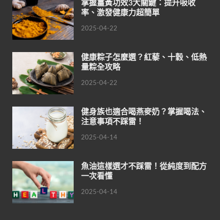
掌握薑黃功效3大關鍵：提升吸收
率、激發健康力超簡單
2025-04-22
健康粽子怎麼選？紅藜、十穀、低熱
量粽全攻略
2025-04-22
健身族也適合喝燕麥奶？掌握喝法、
注意事項不踩雷！
2025-04-14
魚油這樣選才不踩雷！從純度到配方
一次看懂
2025-04-14