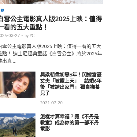
影視
白雪公主電影真人版2025上映：值得
一看的五大重點！
025-03-27
-
by
YC
白雪公主電影真人版2025上映：值得一看的五大
重點！ 迪士尼經典童話《白雪公主》將於2025年
推出真 …
與梁朝偉初戀6年！閃嫁富豪
丈夫「被寵上天」 結婚6年
後「被請出家門」 獨自撫養
兒子
2021-07-20
怎樣才算幸福？讓《不丹是
教室》成為你的第一部不丹
電影