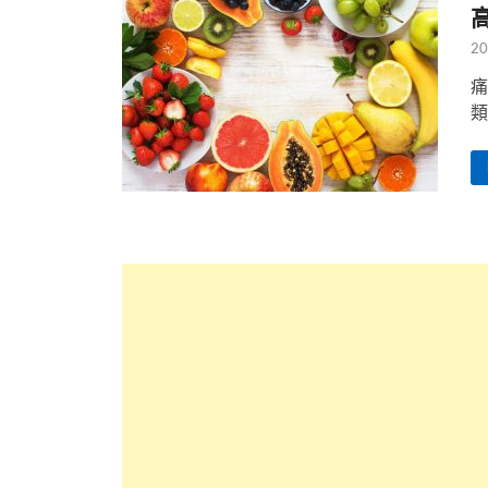
20
痛
類