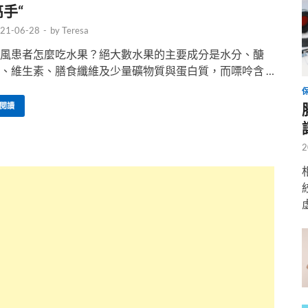
高手“
21-06-28
-
by
Teresa
風患者怎麼吃水果？絕大數水果的主要成分是水分、醣
、維生素、膳食纖維及少量礦物質與蛋白質，而嘌呤含 …
閱讀
2