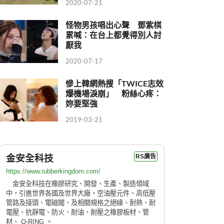
2020-07-21
怪物男孩唱出心聲 鄧紫棋
累喊：在台上都覺得別人討
厭我
2020-07-17
慘上韓網熱搜「TWICE志效
爆機場淚崩」 粉絲心疼：
妳要堅強
2019-03-21
金安全科技
RS廣告
https://www.rubberkingdom.com/
金安全科技在橡膠研究、開發、生產、製造領域
中，引進世界各國及世界大廠，空油壓元件、高低壓
管路及接頭、電磁閥、及相關規格之絕緣、耐熱、耐
電壓、抗靜電、防火、耐油、耐壓之橡膠板材、管
材、 O-RING 。