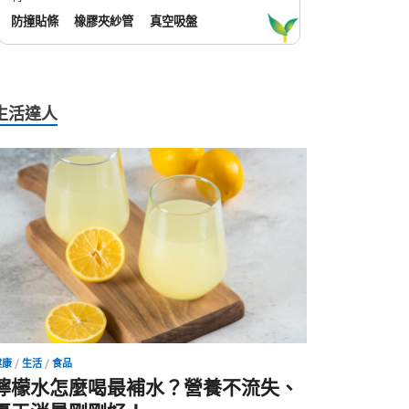
防撞貼條
橡膠夾紗管
真空吸盤
生活達人
健康
/
生活
/
食品
檸檬水怎麼喝最補水？營養不流失、