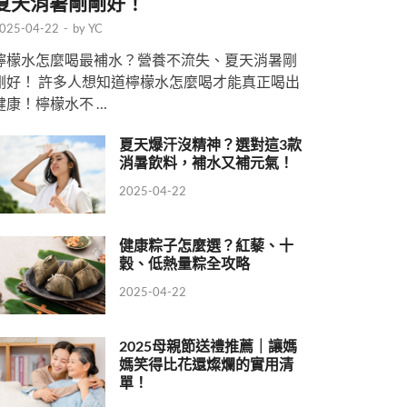
夏天消暑剛剛好！
025-04-22
-
by
YC
檸檬水怎麼喝最補水？營養不流失、夏天消暑剛
剛好！ 許多人想知道檸檬水怎麼喝才能真正喝出
健康！檸檬水不 …
夏天爆汗沒精神？選對這3款
消暑飲料，補水又補元氣！
2025-04-22
健康粽子怎麼選？紅藜、十
穀、低熱量粽全攻略
2025-04-22
2025母親節送禮推薦｜讓媽
媽笑得比花還燦爛的實用清
單！