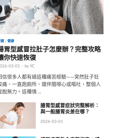
保健
/
健康
腸胃型感冒拉肚子怎麼辦？完整攻略
讓你快速恢復
026-03-01
-
by
YC
相信很多人都有過這種痛苦經驗——突然肚子狂
絞痛、一直跑廁所、還伴隨噁心或嘔吐，整個人
虛脫無力。這種情 …
腸胃型感冒症狀完整解析：
與一般腸胃炎差在哪？
2026-03-01