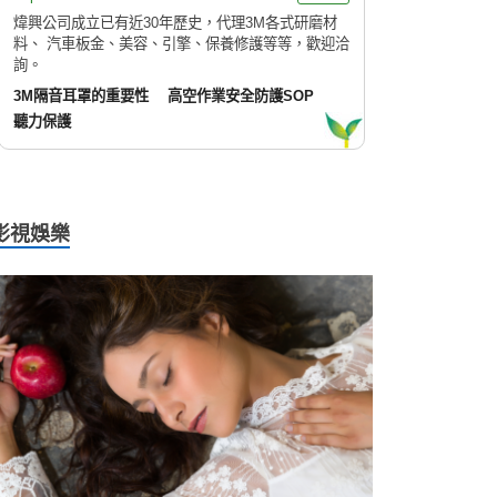
煒興公司成立已有近30年歷史，代理3M各式研磨材
料、 汽車板金、美容、引擎、保養修護等等，歡迎洽
詢。
3M隔音耳罩的重要性
高空作業安全防護SOP
聽力保護
影視娛樂