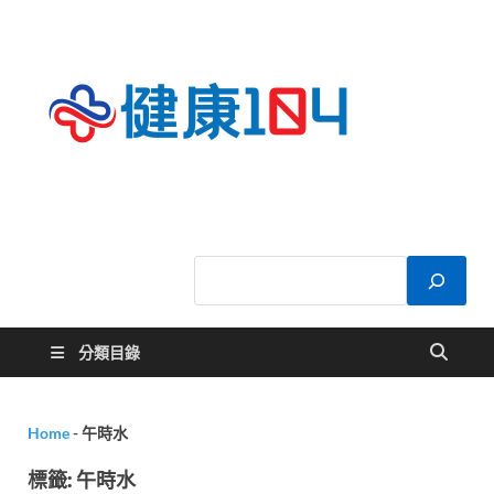
健康
關於您的健康大
小事
104
分類目錄
Home
-
午時水
標籤:
午時水