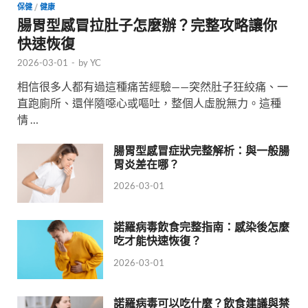
保健
/
健康
腸胃型感冒拉肚子怎麼辦？完整攻略讓你
快速恢復
2026-03-01
-
by
YC
相信很多人都有過這種痛苦經驗——突然肚子狂絞痛、一
直跑廁所、還伴隨噁心或嘔吐，整個人虛脫無力。這種
情 …
腸胃型感冒症狀完整解析：與一般腸
胃炎差在哪？
2026-03-01
諾羅病毒飲食完整指南：感染後怎麼
吃才能快速恢復？
2026-03-01
諾羅病毒可以吃什麼？飲食建議與禁