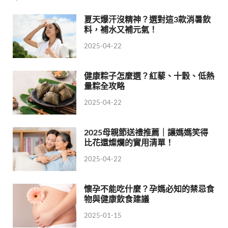
夏天爆汗沒精神？選對這3款消暑飲
料，補水又補元氣！
2025-04-22
健康粽子怎麼選？紅藜、十穀、低熱
量粽全攻略
2025-04-22
2025母親節送禮推薦｜讓媽媽笑得
比花還燦爛的實用清單！
2025-04-22
懷孕不能吃什麼？孕媽必知的禁忌食
物與健康飲食建議
2025-01-15