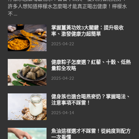
許多人想知道檸檬水怎麼喝才能真正喝出健康！檸檬水
不 …
掌握薑黃功效3大關鍵：提升吸收
率、激發健康力超簡單
2025-04-22
健康粽子怎麼選？紅藜、十穀、低熱
量粽全攻略
2025-04-22
健身族也適合喝燕麥奶？掌握喝法、
注意事項不踩雷！
2025-04-14
魚油這樣選才不踩雷！從純度到配方
一次看懂