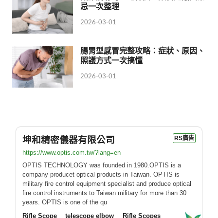
忌一次整理
2026-03-01
腸胃型感冒完整攻略：症狀、原因、
照護方式一次搞懂
2026-03-01
坤和精密儀器有限公司
RS廣告
https://www.optis.com.tw/?lang=en
OPTIS TECHNOLOGY was founded in 1980.OPTIS is a
company producet optical products in Taiwan. OPTIS is
military fire control equipment specialist and produce optical
fire control instruments to Taiwan military for more than 30
years. OPTIS is one of the qu
Rifle Scope
telescope elbow
Rifle Scopes