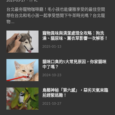
2025-03-27
-
by
YC
台北最夯寵物咖啡廳！毛小孩也能優雅享受的最佳空間
想在台北和毛小孩一起享受悠閒下午茶時光嗎？台北寵
物 …
寵物異味與清潔處理全攻略：狗洗
澡、貓尿味、薰衣草影響一次解答！
2025-01-13
貓咪口臭的5大常見原因，你家貓咪
中了嗎？
2024-10-23
鳥類神秘「第六感」，惡劣天氣來臨
前趕緊逃難！
2021-10-27