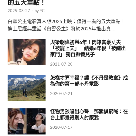
的五大重點！
2025-03-27
-
by
YC
白雪公主電影真人版2025上映：值得一看的五大重點！
迪士尼經典童話《白雪公主》將於2025年推出真 …
與梁朝偉初戀6年！閃嫁富豪丈夫
「被寵上天」 結婚6年後「被請出
家門」 獨自撫養兒子
2021-07-20
怎樣才算幸福？讓《不丹是教室》成
為你的第一部不丹電影
2020-07-21
怪物男孩唱出心聲 鄧紫棋累喊：在
台上都覺得別人討厭我
2020-07-17