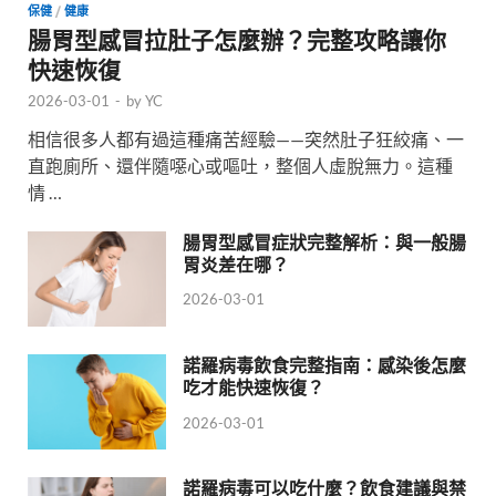
保健
/
健康
腸胃型感冒拉肚子怎麼辦？完整攻略讓你
快速恢復
2026-03-01
-
by
YC
相信很多人都有過這種痛苦經驗——突然肚子狂絞痛、一
直跑廁所、還伴隨噁心或嘔吐，整個人虛脫無力。這種
情 …
腸胃型感冒症狀完整解析：與一般腸
胃炎差在哪？
2026-03-01
諾羅病毒飲食完整指南：感染後怎麼
吃才能快速恢復？
2026-03-01
諾羅病毒可以吃什麼？飲食建議與禁