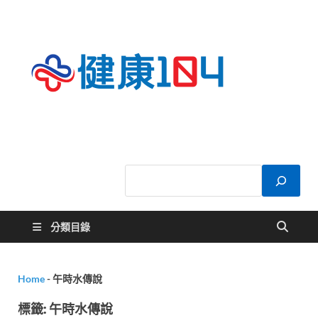
健康
關於您的健康大
小事
104
分類目錄
Home
-
午時水傳說
標籤:
午時水傳說