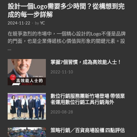
設計一個Logo需要多少時間？從構想到完
成的每一步詳解
2024-11-22
-
by
YC
在競爭激烈的市場中，一個精心設計的Logo不僅是品牌
的門面，也是企業傳遞核心價值與形象的關鍵元素。設
…
掌握7個習慣，成為高效能人士！
2022-11-10
數位行銷服務團新竹場登場 帶領業
者運用數位行銷工具行銷海外
2020-08-28
策略行銷／百貨商場設櫃 四點評估