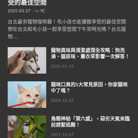
受的最佳空間
2025-03-27
-
by
YC
台北最夯寵物咖啡廳！毛小孩也能優雅享受的最佳空間
想在台北和毛小孩一起享受悠閒下午茶時光嗎？台北寵
物 …
寵物異味與清潔處理全攻略：狗洗
澡、貓尿味、薰衣草影響一次解答！
2025-01-13
貓咪口臭的5大常見原因，你家貓咪
中了嗎？
2024-10-23
鳥類神秘「第六感」，惡劣天氣來臨
前趕緊逃難！
2021-10-27