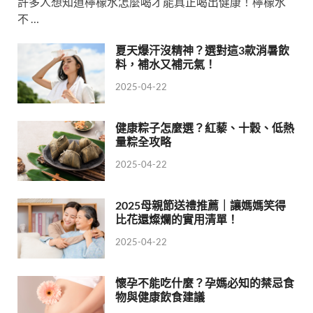
許多人想知道檸檬水怎麼喝才能真正喝出健康！檸檬水
不 …
夏天爆汗沒精神？選對這3款消暑飲
料，補水又補元氣！
2025-04-22
健康粽子怎麼選？紅藜、十穀、低熱
量粽全攻略
2025-04-22
2025母親節送禮推薦｜讓媽媽笑得
比花還燦爛的實用清單！
2025-04-22
懷孕不能吃什麼？孕媽必知的禁忌食
物與健康飲食建議