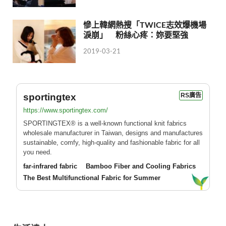
慘上韓網熱搜「TWICE志效爆機場
淚崩」 粉絲心疼：妳要堅強
2019-03-21
sportingtex
RS廣告
https://www.sportingtex.com/
SPORTINGTEX® is a well-known functional knit fabrics
wholesale manufacturer in Taiwan, designs and manufactures
sustainable, comfy, high-quality and fashionable fabric for all
you need.
far-infrared fabric
Bamboo Fiber and Cooling Fabrics
The Best Multifunctional Fabric for Summer