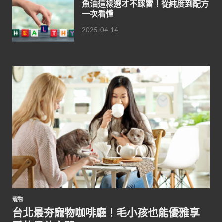
魚油這樣選才不踩雷！從純度到配方
一次看懂
2025-04-14
寵物
台北最夯寵物咖啡廳！毛小孩也能優雅享