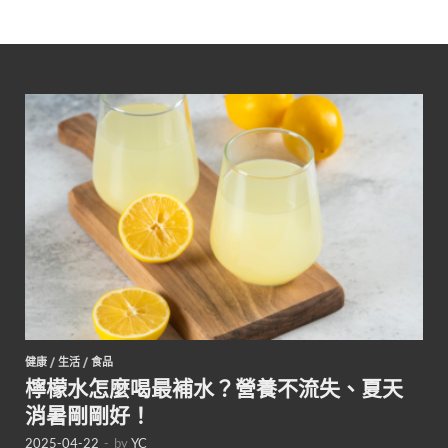
健康
/
生活
/
食品
檸檬水怎麼喝最補水？營養不流失、夏天
消暑剛剛好！
2025-04-22
-
by
YC