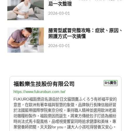
忌一次整理
2026-03-01
腸胃型感冒完整攻略：症狀、原因、
照護方式一次搞懂
2026-03-01
福穀樂生技股份有限公司
RS廣告
https://www.fukurobun.com.tw/
FUKURO福穀樂店名源自於日文貓頭鷹ふくろう有祈福平安的
意思，在歐洲有著幸福與智慧的象徵，品牌執行長陳信融研習
於法國藍帶國際學院東京分校，秉持職人精神並選用歐洲老磨
坊雜糧粉製作，福穀樂因而誕生，將東方傳統包子打造為繽紛
時尚法式馬卡龍風格，品嚐視覺饗宴同時追求健康和美味，專
業營養師把關，天天穀for you，讓大人小孩吃得營養又安心。