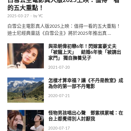
的五大重點！
2025-03-27
-
by
YC
白雪公主電影真人版2025上映：值得一看的五大重點！
迪士尼經典童話《白雪公主》將於2025年推出真 …
與梁朝偉初戀6年！閃嫁富豪丈夫
「被寵上天」 結婚6年後「被請出
家門」 獨自撫養兒子
2021-07-20
怎樣才算幸福？讓《不丹是教室》成
為你的第一部不丹電影
2020-07-21
怪物男孩唱出心聲 鄧紫棋累喊：在
台上都覺得別人討厭我
2020-07-17