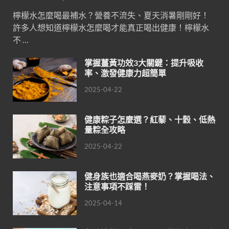
檸檬水怎麼喝最補水？營養不流失、夏天消暑剛剛好！
許多人想知道檸檬水怎麼喝才能真正喝出健康！檸檬水
不 …
掌握薑黃功效3大關鍵：提升吸收
率、激發健康力超簡單
2025-04-22
健康粽子怎麼選？紅藜、十穀、低熱
量粽全攻略
2025-04-22
健身族也適合喝燕麥奶？掌握喝法、
注意事項不踩雷！
2025-04-14