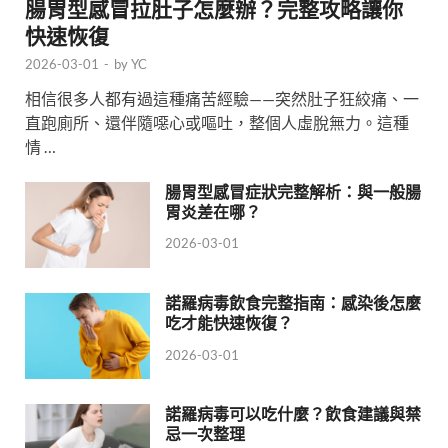
腸胃型感冒拉肚子怎麼辦？完整攻略讓你
快速恢復
2026-03-01
-
by
YC
相信很多人都有過這種痛苦經驗——突然肚子狂絞痛、一
直跑廁所、還伴隨噁心或嘔吐，整個人虛脫無力。這種
情 …
腸胃型感冒症狀完整解析：與一般腸
胃炎差在哪？
2026-03-01
諾羅病毒飲食完整指南：感染後怎麼
吃才能快速恢復？
2026-03-01
諾羅病毒可以吃什麼？飲食建議與禁
忌一次整理