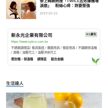
慘上韓網熱搜「TWICE志效爆機場
淚崩」 粉絲心疼：妳要堅強
2019-03-21
新永光企業有限公司
RS廣告
https://www.sykco.com.tw
不銹鋼調理盆/ 餐具製造 / 團膳用具 / 餐飲用具 / 不鏽鋼保溫桶
/ 湯桶 / 油壓代工 / 油壓沖床代工
密封桶、保溫桶
調理盆
鋁合金鍋
生活達人