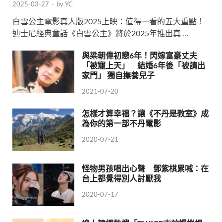
2025-03-27
-
by
YC
白雪公主電影真人版2025上映：值得一看的五大重點！
迪士尼經典童話《白雪公主》將於2025年推出真 …
與梁朝偉初戀6年！閃嫁富豪丈夫
「被寵上天」 結婚6年後「被請出
家門」 獨自撫養兒子
2021-07-20
怎樣才算幸福？讓《不丹是教室》成
為你的第一部不丹電影
2020-07-21
怪物男孩唱出心聲 鄧紫棋累喊：在
台上都覺得別人討厭我
2020-07-17