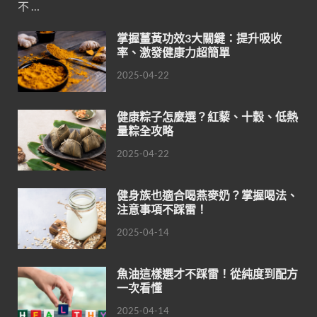
不 …
掌握薑黃功效3大關鍵：提升吸收
率、激發健康力超簡單
2025-04-22
健康粽子怎麼選？紅藜、十穀、低熱
量粽全攻略
2025-04-22
健身族也適合喝燕麥奶？掌握喝法、
注意事項不踩雷！
2025-04-14
魚油這樣選才不踩雷！從純度到配方
一次看懂
2025-04-14