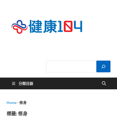
健康
關於您的健康大
小事
104
分類目錄
Home
-
修身
標籤:
修身