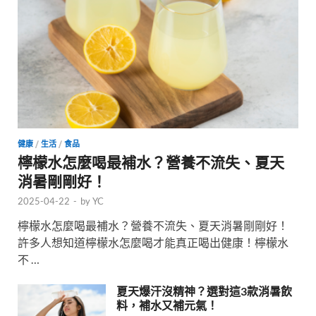
健康
/
生活
/
食品
檸檬水怎麼喝最補水？營養不流失、夏天
消暑剛剛好！
2025-04-22
-
by
YC
檸檬水怎麼喝最補水？營養不流失、夏天消暑剛剛好！
許多人想知道檸檬水怎麼喝才能真正喝出健康！檸檬水
不 …
夏天爆汗沒精神？選對這3款消暑飲
料，補水又補元氣！