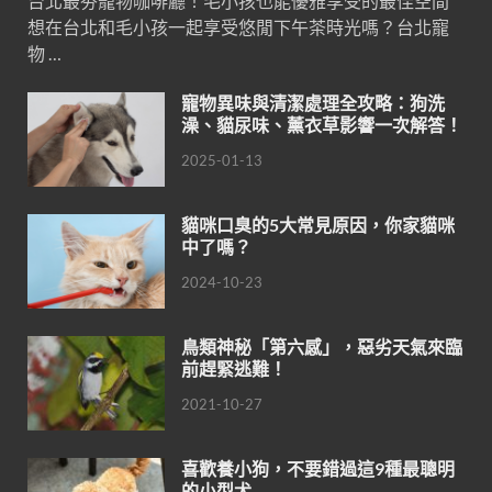
台北最夯寵物咖啡廳！毛小孩也能優雅享受的最佳空間
想在台北和毛小孩一起享受悠閒下午茶時光嗎？台北寵
物 …
寵物異味與清潔處理全攻略：狗洗
澡、貓尿味、薰衣草影響一次解答！
2025-01-13
貓咪口臭的5大常見原因，你家貓咪
中了嗎？
2024-10-23
鳥類神秘「第六感」，惡劣天氣來臨
前趕緊逃難！
2021-10-27
喜歡養小狗，不要錯過這9種最聰明
的小型犬