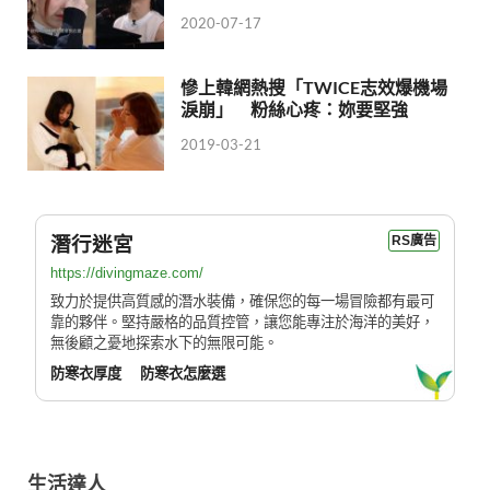
2020-07-17
慘上韓網熱搜「TWICE志效爆機場
淚崩」 粉絲心疼：妳要堅強
2019-03-21
潛行迷宮
RS廣告
https://divingmaze.com/
致力於提供高質感的潛水裝備，確保您的每一場冒險都有最可
靠的夥伴。堅持嚴格的品質控管，讓您能專注於海洋的美好，
無後顧之憂地探索水下的無限可能。
防寒衣厚度
防寒衣怎麼選
生活達人