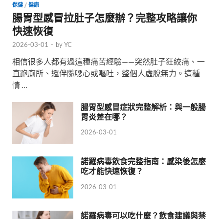
保健
/
健康
腸胃型感冒拉肚子怎麼辦？完整攻略讓你
快速恢復
2026-03-01
-
by
YC
相信很多人都有過這種痛苦經驗——突然肚子狂絞痛、一
直跑廁所、還伴隨噁心或嘔吐，整個人虛脫無力。這種
情 …
腸胃型感冒症狀完整解析：與一般腸
胃炎差在哪？
2026-03-01
諾羅病毒飲食完整指南：感染後怎麼
吃才能快速恢復？
2026-03-01
諾羅病毒可以吃什麼？飲食建議與禁