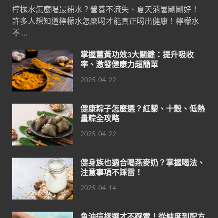
檸檬水怎麼喝最補水？營養不流失、夏天消暑剛剛好！
許多人想知道檸檬水怎麼喝才能真正喝出健康！檸檬水
不 …
掌握薑黃功效3大關鍵：提升吸收
率、激發健康力超簡單
2025-04-22
健康粽子怎麼選？紅藜、十穀、低熱
量粽全攻略
2025-04-22
健身族也適合喝燕麥奶？掌握喝法、
注意事項不踩雷！
2025-04-14
魚油這樣選才不踩雷！從純度到配方