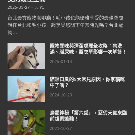
2025-03-27
-
by
YC
台北最夯寵物咖啡廳！毛小孩也能優雅享受的最佳空間
想在台北和毛小孩一起享受悠閒下午茶時光嗎？台北寵
物 …
寵物異味與清潔處理全攻略：狗洗
澡、貓尿味、薰衣草影響一次解答！
2025-01-13
貓咪口臭的5大常見原因，你家貓咪
中了嗎？
2024-10-23
鳥類神秘「第六感」，惡劣天氣來臨
前趕緊逃難！
2021-10-27