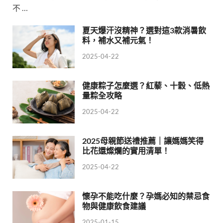
不 …
夏天爆汗沒精神？選對這3款消暑飲
料，補水又補元氣！
2025-04-22
健康粽子怎麼選？紅藜、十穀、低熱
量粽全攻略
2025-04-22
2025母親節送禮推薦｜讓媽媽笑得
比花還燦爛的實用清單！
2025-04-22
懷孕不能吃什麼？孕媽必知的禁忌食
物與健康飲食建議
2025-01-15