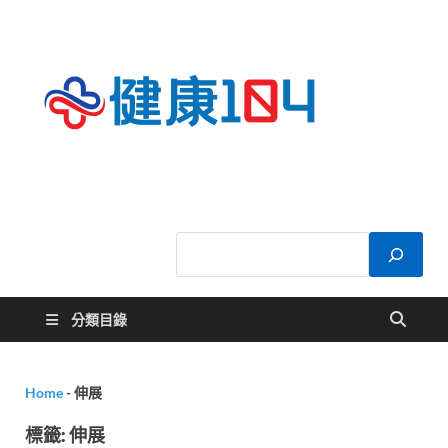
健康
關於您的健康大
小事
104
分類目錄
Home
-
伸展
標籤:
伸展