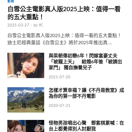
影視
白雪公主電影真人版2025上映：值得一看
的五大重點！
2025-03-27
-
by
YC
白雪公主電影真人版2025上映：值得一看的五大重點！
迪士尼經典童話《白雪公主》將於2025年推出真 …
與梁朝偉初戀6年！閃嫁富豪丈夫
「被寵上天」 結婚6年後「被請出
家門」 獨自撫養兒子
2021-07-20
怎樣才算幸福？讓《不丹是教室》成
為你的第一部不丹電影
2020-07-21
怪物男孩唱出心聲 鄧紫棋累喊：在
台上都覺得別人討厭我