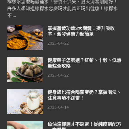
檸檬水怎麼喝最補水？營養不流失、夏天消暑剛剛好！
許多人想知道檸檬水怎麼喝才能真正喝出健康！檸檬水
不 …
掌握薑黃功效3大關鍵：提升吸收
率、激發健康力超簡單
2025-04-22
健康粽子怎麼選？紅藜、十穀、低熱
量粽全攻略
2025-04-22
健身族也適合喝燕麥奶？掌握喝法、
注意事項不踩雷！
2025-04-14
魚油這樣選才不踩雷！從純度到配方