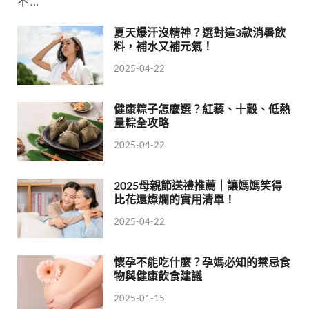
不 …
夏天爆汗沒精神？選對這3款消暑飲
料，補水又補元氣！
2025-04-22
健康粽子怎麼選？紅藜、十穀、低熱
量粽全攻略
2025-04-22
2025母親節送禮推薦｜讓媽媽笑得
比花還燦爛的實用清單！
2025-04-22
懷孕不能吃什麼？孕媽必知的禁忌食
物與健康飲食建議
2025-01-15