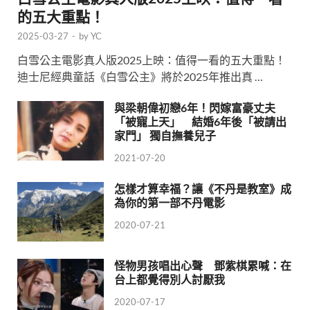
的五大重點！
2025-03-27
-
by
YC
白雪公主電影真人版2025上映：值得一看的五大重點！
迪士尼經典童話《白雪公主》將於2025年推出真 …
與梁朝偉初戀6年！閃嫁富豪丈夫
「被寵上天」 結婚6年後「被請出
家門」 獨自撫養兒子
2021-07-20
怎樣才算幸福？讓《不丹是教室》成
為你的第一部不丹電影
2020-07-21
怪物男孩唱出心聲 鄧紫棋累喊：在
台上都覺得別人討厭我
2020-07-17