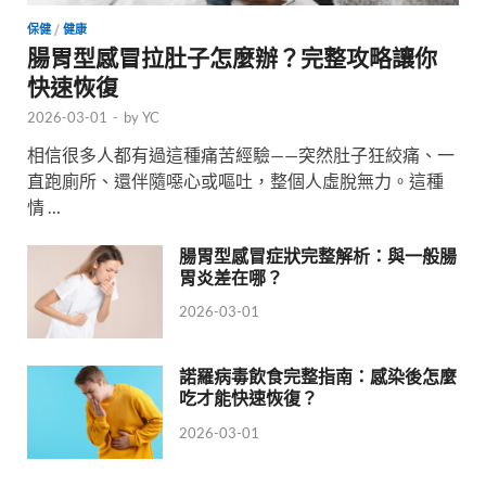
保健
/
健康
腸胃型感冒拉肚子怎麼辦？完整攻略讓你
快速恢復
2026-03-01
-
by
YC
相信很多人都有過這種痛苦經驗——突然肚子狂絞痛、一
直跑廁所、還伴隨噁心或嘔吐，整個人虛脫無力。這種
情 …
腸胃型感冒症狀完整解析：與一般腸
胃炎差在哪？
2026-03-01
諾羅病毒飲食完整指南：感染後怎麼
吃才能快速恢復？
2026-03-01