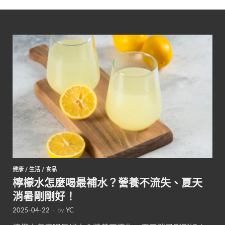
健康
/
生活
/
食品
檸檬水怎麼喝最補水？營養不流失、夏天
消暑剛剛好！
2025-04-22
-
by
YC