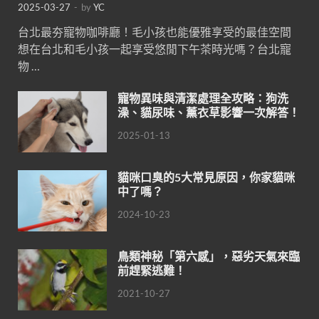
2025-03-27
-
by
YC
台北最夯寵物咖啡廳！毛小孩也能優雅享受的最佳空間
想在台北和毛小孩一起享受悠閒下午茶時光嗎？台北寵
物 …
寵物異味與清潔處理全攻略：狗洗
澡、貓尿味、薰衣草影響一次解答！
2025-01-13
貓咪口臭的5大常見原因，你家貓咪
中了嗎？
2024-10-23
鳥類神秘「第六感」，惡劣天氣來臨
前趕緊逃難！
2021-10-27