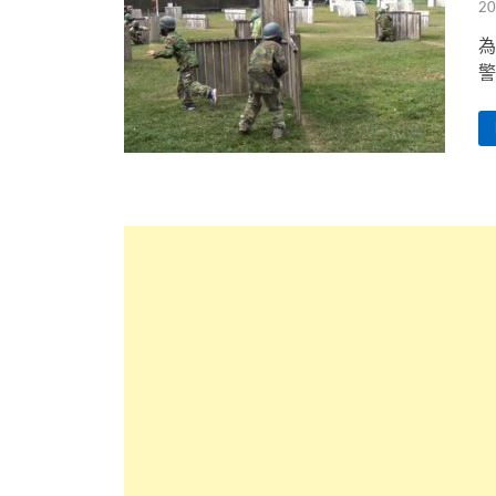
20
為
警