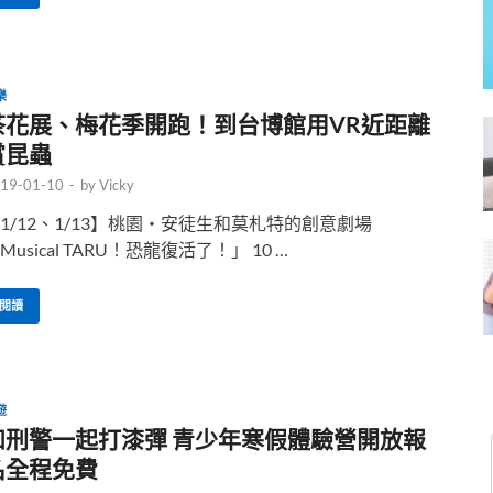
樂
茶花展、梅花季開跑！到台博館用VR近距離
賞昆蟲
19-01-10
-
by
Vicky
1/12、1/13】桃園‧安徒生和莫札特的創意劇場
Musical TARU！恐龍復活了！」 10 …
閱讀
遊
和刑警一起打漆彈 青少年寒假體驗營開放報
名全程免費