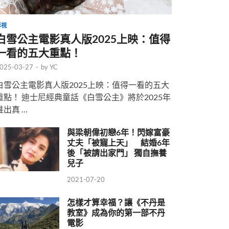
影視
白雪公主電影真人版2025上映：值得
一看的五大重點！
025-03-27
-
by
YC
白雪公主電影真人版2025上映：值得一看的五大
重點！ 迪士尼經典童話《白雪公主》將於2025年
推出真 …
與梁朝偉初戀6年！閃嫁富豪
丈夫「被寵上天」 結婚6年
後「被請出家門」 獨自撫養
兒子
2021-07-20
怎樣才算幸福？讓《不丹是
教室》成為你的第一部不丹
電影