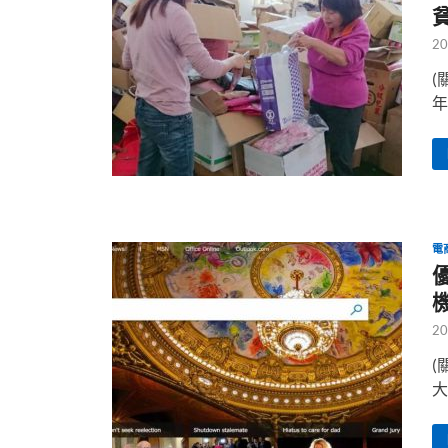
20
(
年
電
20
(
大