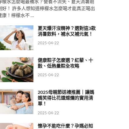
檸檬水怎麼喝最補水？營養不流失、夏天消暑剛
剛好！ 許多人想知道檸檬水怎麼喝才能真正喝出
健康！檸檬水不 …
夏天爆汗沒精神？選對這3款
消暑飲料，補水又補元氣！
2025-04-22
健康粽子怎麼選？紅藜、十
穀、低熱量粽全攻略
2025-04-22
2025母親節送禮推薦｜讓媽
媽笑得比花還燦爛的實用清
單！
2025-04-22
懷孕不能吃什麼？孕媽必知