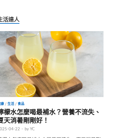
生活達人
健康
/
生活
/
食品
檸檬水怎麼喝最補水？營養不流失、
夏天消暑剛剛好！
025-04-22
-
by
YC