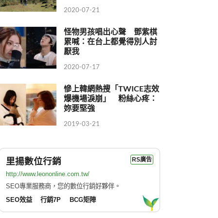
2020-07-21
怪物男孩唱出心聲 鄧紫棋
累喊：在台上都覺得別人討
厭我
2020-07-17
慘上韓網熱搜「TWICE志效
爆機場淚崩」 粉絲心疼：
妳要堅強
2019-03-21
里揚數位行銷
RS廣告
http://www.leononline.com.tw/
SEO專業服務商，您的數位行銷好夥伴。
SEO效益
行銷7P
BCG矩陣