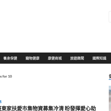
健康104
於您的健康大小事
養身保健
寵物健康
康健商城
旅遊趣聞
國際知識
s for 10
活
臺東家扶愛市集物資募集冷清 盼發揮愛心助