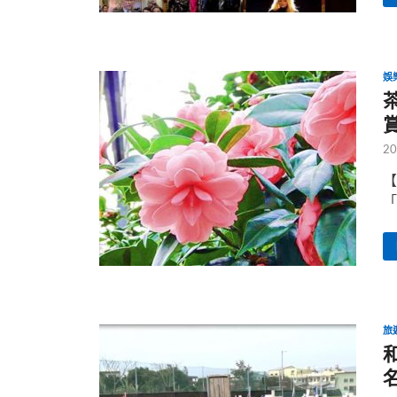
娛
20
【
「
旅