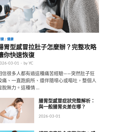
保健
/
健康
腸胃型感冒拉肚子怎麼辦？完整攻略
讓你快速恢復
026-03-01
-
by
YC
相信很多人都有過這種痛苦經驗——突然肚子狂
絞痛、一直跑廁所、還伴隨噁心或嘔吐，整個人
虛脫無力。這種情 …
腸胃型感冒症狀完整解析：
與一般腸胃炎差在哪？
2026-03-01