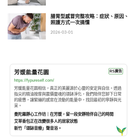
腸胃型感冒完整攻略：症狀、原因、
照護方式一次搞懂
2026-03-01
芳媛能量花園
RS廣告
https://fypureself.com/
芳媛能量花園相信，真正的美麗源於心靈的安定與自信。透過
指尖的精油按摩與震懾靈魂的頌缽淨化，我們陪伴您卸下日常
的疲憊，讓緊繃的感官在流動的能量中，找回最初的寧靜與光
采。
曼陀羅靜心工作坊｜在芳媛，留一段安靜陪伴自己的時間
艾草香包正在改變很多人的居家狀態
新竹「頌缽音療」聲音浴。