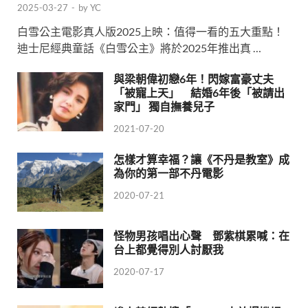
2025-03-27
-
by
YC
白雪公主電影真人版2025上映：值得一看的五大重點！
迪士尼經典童話《白雪公主》將於2025年推出真 …
與梁朝偉初戀6年！閃嫁富豪丈夫
「被寵上天」 結婚6年後「被請出
家門」 獨自撫養兒子
2021-07-20
怎樣才算幸福？讓《不丹是教室》成
為你的第一部不丹電影
2020-07-21
怪物男孩唱出心聲 鄧紫棋累喊：在
台上都覺得別人討厭我
2020-07-17