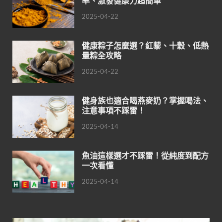
率、激發健康力超簡單
2025-04-22
健康粽子怎麼選？紅藜、十穀、低熱
量粽全攻略
2025-04-22
健身族也適合喝燕麥奶？掌握喝法、
注意事項不踩雷！
2025-04-14
魚油這樣選才不踩雷！從純度到配方
一次看懂
2025-04-14