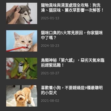
寵物異味與清潔處理全攻略：狗洗
澡、貓尿味、薰衣草影響一次解答！
2025-01-13
貓咪口臭的5大常見原因，你家貓咪
中了嗎？
2024-10-23
鳥類神秘「第六感」，惡劣天氣來臨
前趕緊逃難！
2021-10-27
喜歡養小狗，不要錯過這9種最聰明
的小型犬
2021-08-02