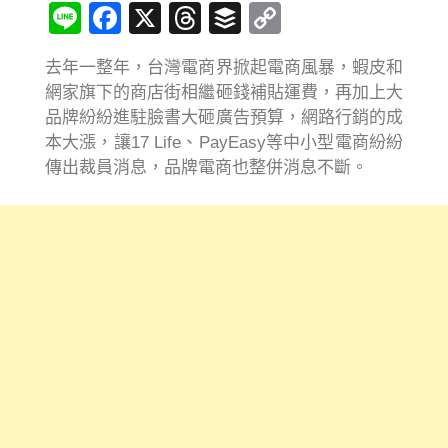
Line
Facebook
X
Threads
Buffer
Copy
Link
去年一整年，台灣電商界掀起電商風暴，蝦皮和
網家旗下的商店街相繼砸錢補貼運費，再加上大
品牌紛紛進駐臉書大砸廣告預算，網路行銷的成
本大漲，讓17 Life、PayEasy等中小型電商紛紛
傳出裁員消息，品牌電商也整併消息不斷。