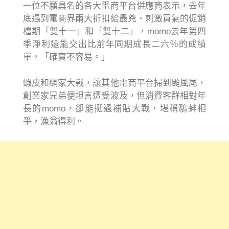
一位不願具名的各大電商平台供應商表示，去年
底遇到電商界兩大折扣給最兇、刺激買氣的促銷
檔期「雙十一」和「雙十二」，momo去年第四
季淨利還能交出比前年同期成長二六％的成績
單，「確實不容易。」
蝦皮和網家大戰，讓其他電商平台掃到颱風尾，
創業家兄弟便坦言遭受波及，但消費客群相對年
長的momo，卻能挺過補貼大戰，堪稱鷸蚌相
爭，漁翁得利。