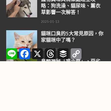
略：狗洗澡、貓尿味、薰衣
草影響一次解答！
2025-01-13
貓咪口臭的5大常見原因，你
家貓咪中了嗎？
2024-10-23
Line
Facebook
X
Threads
Buffer
Copy
Link
鳥類神秘「第六感」，惡劣
天氣來臨前趕緊逃難！
2021-10-27
喜歡養小狗，不要錯過這9種
最聰明的小型犬
2021-08-02