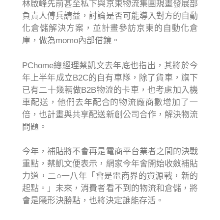
林啟峰先前甚至私下與京東物流集團規畫發展部
負責人傅兵請益，討論是否可能導入對方的自動
化倉儲解決方案，並計畫參訪京東的自動化倉
庫，做為momo內部借鏡。
PChome總經理蔡凱文去年底也指出，其將於今
年上半年成立B2C的自有車隊，除了貨車，旗下
已有二十幾輛做B2B物流的卡車，也考慮加入機
車配送，他們去年配合的物流廠商數增加了一
倍，也計畫與共享配送新創公司合作，解決物流
問題。
今年，補貼將不會再是電商平台業者之間的決戰
重點，蔡凱文便表示，網家今年會開始收斂補貼
力道，二○一八年「會是電商界的資源戰，新的
起點。」未來，消費者看不到的物流和倉儲，將
會是隱形決勝點，也將決定誰能存活。