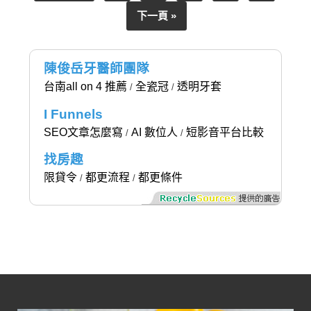
下一頁 »
陳俊岳牙醫師團隊
台南all on 4 推薦
全瓷冠
透明牙套
/
/
I Funnels
SEO文章怎麼寫
AI 數位人
短影音平台比較
/
/
找房趣
限貸令
都更流程
都更條件
/
/