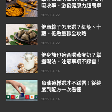
吸收率、激發健康力超簡單
2025-04-22
健康粽子怎麼選？紅藜、十
穀、低熱量粽全攻略
2025-04-22
健身族也適合喝燕麥奶？掌
握喝法、注意事項不踩雷！
2025-04-14
魚油這樣選才不踩雷！從純
度到配方一次看懂
2025-04-14