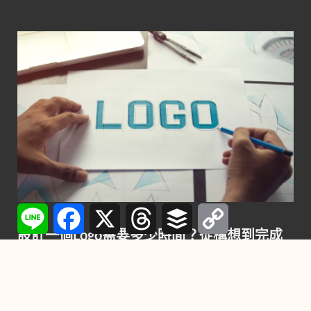
Line
Facebook
X
Threads
Buffer
Copy
行銷
Link
設計一個Logo需要多少時間？從構想到完成
的每一步詳解
2024-11-22
-
by
YC
在競爭激烈的市場中，一個精心設計的Logo不僅是品牌的門
面，也是企業傳遞核心價值與形象的關鍵元素。設