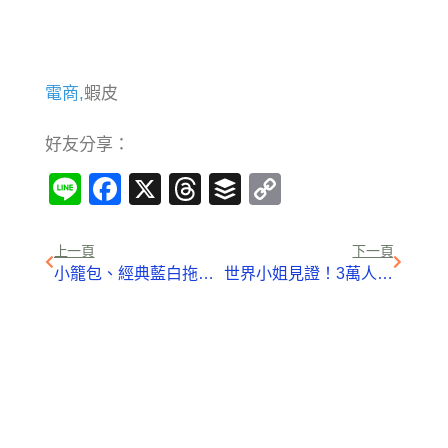
電商,
蝦皮
好友分享：
Line
Facebook
X
Threads
Buffer
Copy
Link
上一頁
下一頁
小籠包、經典藍白拖…等「台味」元素躍上瓶身！可口可樂推出5款超Q台灣限定玻璃曲線瓶
世界小姐見證！3萬人減肥成功的5分鐘運動