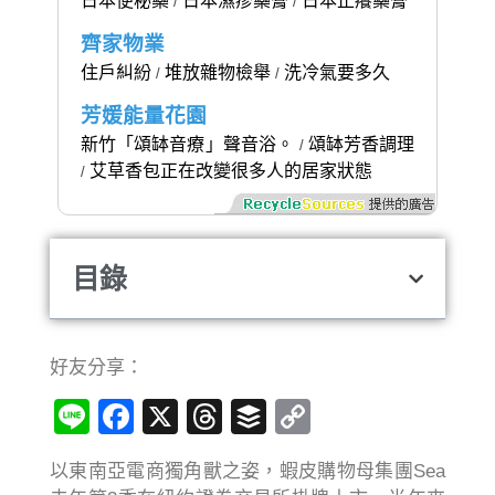
日本便秘藥
日本濕疹藥膏
日本止癢藥膏
/
/
齊家物業
住戶糾紛
堆放雜物檢舉
洗冷氣要多久
/
/
芳媛能量花園
新竹「頌缽音療」聲音浴。
頌缽芳香調理
/
艾草香包正在改變很多人的居家狀態
/
目錄
好友分享：
Line
Facebook
X
Threads
Buffer
Copy
Link
以東南亞電商獨角獸之姿，蝦皮購物母集團Sea