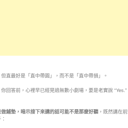
。但直最好是「直中帶圓」，而不是「直中帶損」。
 wrong?” 你回答前，心裡早已經晃過無數小劇場，要是老實說 “
來做鋪墊，暗示接下來講的話可能不是那麼好聽
，既然講在前
子：