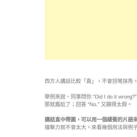
西方人講話比較「直」，不會拐彎抹角
舉例來說，同事問你 “Did I do it
那就尷尬了；回答 “No.” 又顯得太假。
講話直中帶圓，可以用一個緩衝的片語
撞擊力就不會太大。來看幾個用法與例