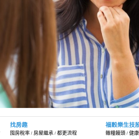
找房趣
福穀樂生技
囤房稅率
房屋繼承
都更流程
雜糧饅頭
健康
/
/
/
/