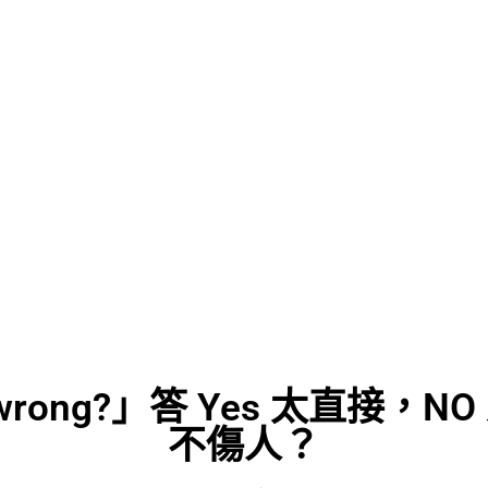
it wrong?」答 Yes 太直
不傷人？