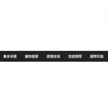
健康104
於您的健康大小事
養身保健
寵物健康
康健商城
旅遊趣聞
國際知識