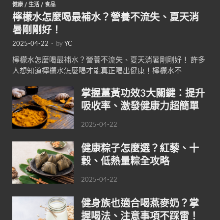
健康
/
生活
/
食品
檸檬水怎麼喝最補水？營養不流失、夏天消
暑剛剛好！
2025-04-22
-
by
YC
檸檬水怎麼喝最補水？營養不流失、夏天消暑剛剛好！ 許多
人想知道檸檬水怎麼喝才能真正喝出健康！檸檬水不
掌握薑黃功效3大關鍵：提升
吸收率、激發健康力超簡單
2025-04-22
健康粽子怎麼選？紅藜、十
穀、低熱量粽全攻略
2025-04-22
健身族也適合喝燕麥奶？掌
握喝法、注意事項不踩雷！