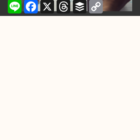
Line
Facebook
X
Threads
Buffer
Copy
Link
行銷
設計一個Logo需要多少時間？從構想到完成
的每一步詳解
2024-11-22
-
by
YC
在競爭激烈的市場中，一個精心設計的Logo不僅是品牌的門
面，也是企業傳遞核心價值與形象的關鍵元素。設
掌握7個習慣，成為高效能人
士！
2022-11-10
數位行銷服務團新竹場登場
帶領業者運用數位行銷工具
行銷海外
2020-08-28