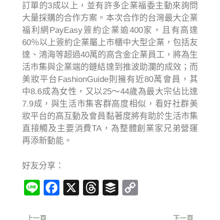
訂單的3成以上，並有許多企業福委主動來詢問
大量採購的合作方案。本次合作的台灣最大企業
福利網PayEasy簽約企業逾400家，且有高達
60％以上簽約企業屬上市櫃中大型企業，包括友
達、鴻海等超過40萬的高含金企業員工，將為生
活市集與企業端的鏈結達到推波助瀾的成效；而
美妝平台FashionGuide則擁有近80萬會員，其
中8.6成為女性，又以25～44歲為最大宗佔比達
7.9成，與生活市集客群高度相似，看好社群美
妝平台的高互動及會員黏著度將有助於生活市集
直接觸及主要消費TA，為整體創業家兄弟營運
再添新動能。
好友分享：
Line
Facebook
X
Threads
Buffer
Copy
Link
上一頁
下一頁