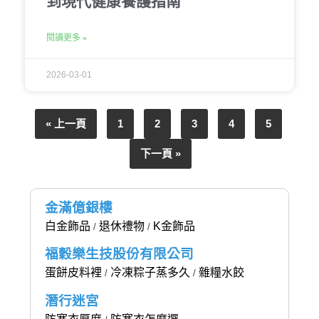
到現代健康養護指南
閱讀更多 »
2026-03-01
« 上一頁
1
2
3
4
5
下一頁 »
金滿億銀樓
白金飾品
退休禮物
K金飾品
/
/
福穀樂生技股份有限公司
蛋餅皮料裡
冷凍粽子蒸多久
雜糧水餃
/
/
潛行迷宮