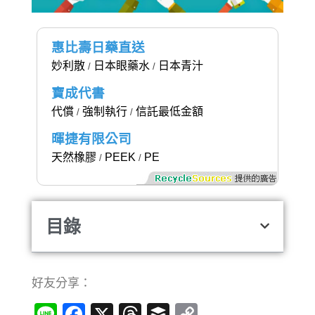
惠比壽日藥直送
妙利散
日本眼藥水
日本青汁
/
/
寶成代書
代償
強制執行
信託最低金額
/
/
暉捷有限公司
天然橡膠
PEEK
PE
/
/
目錄
好友分享：
Line
Facebook
X
Threads
Buffer
Copy