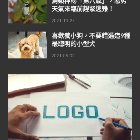
鳥類神秘「第六感」，惡劣
天氣來臨前趕緊逃難！
2021-10-27
喜歡養小狗，不要錯過這9種
最聰明的小型犬
2021-08-02