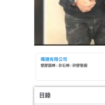
暉捷有限公司
塑膠圓棒
非石棉
矽膠墊圈
/
/
目錄