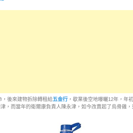
人命，後來建物拆除轉租給
五金行
，歇業後空地曝曬12年，年初
人問津，而當年的衛爾康負責人陳永津，如今改賣起了烏骨雞，