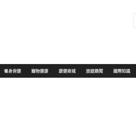
健康104
於您的健康大小事
養身保健
寵物健康
康健商城
旅遊趣聞
國際知識