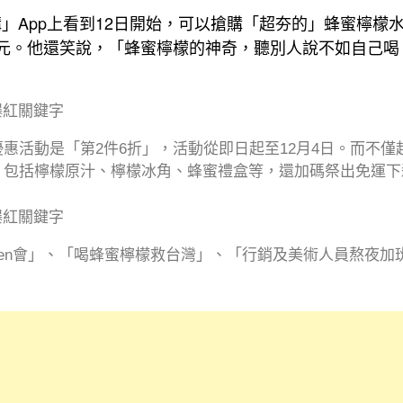
」App上看到12日開始，可以搶購「超夯的」蜂蜜檸檬水3
350元。他還笑說，「蜂蜜檸檬的神奇，聽別人說不如自己
惠活動是「第2件6折」，活動從即日起至12月4日。而不
包括檸檬原汁、檸檬冰角、蜂蜜禮盒等，還加碼祭出免運下殺
en會」、「喝蜂蜜檸檬救台灣」、「行銷及美術人員熬夜加