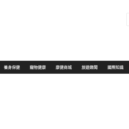
健康104
於您的健康大小事
養身保健
寵物健康
康健商城
旅遊趣聞
國際知識