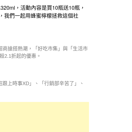
20ml，活動內容是買10瓶送10瓶，
喝，我們一起用蜂蜜檸檬拯救這個社
僅超商搶搭熱潮，「好吃市集」與「生活市
2.1折起的優惠。
班跟上時事XD」、「行銷部辛苦了」、