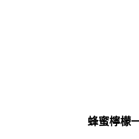
蜂蜜檸檬一