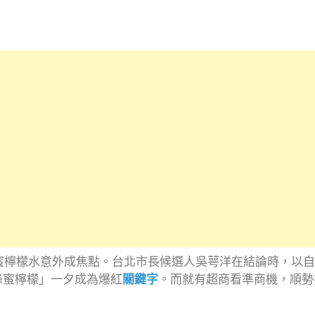
蜂蜜檸檬水意外成焦點。台北市長候選人吳萼洋在結論時，以
蜂蜜檸檬」一夕成為爆紅
關鍵字
。而就有超商看準商機，順勢