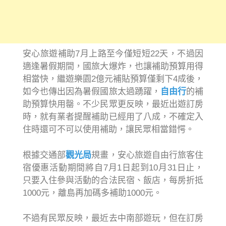
安心旅遊補助7月上路至今僅短短22天，不過因
適逢暑假期間，國旅大爆炸，也讓補助預算用得
相當快，繼遊樂園2億元補貼預算僅剩下4成後，
如今也傳出因為暑假國旅太過踴躍，
自由行
的補
助預算快用罄。不少民眾更反映，最近出遊訂房
時，就有業者提醒補助已經用了八成，不確定入
住時還可不可以使用補助，讓民眾相當錯愕。
根據交通部
觀光局
規畫，安心旅遊自由行旅客住
宿優惠活動期間將自7月1日起到10月31日止，
只要入住參與活動的合法民宿、飯店，每房折抵
1000元，離島再加碼多補助1000元。
不過有民眾反映，最近去中南部遊玩，但在訂房