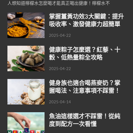
人想知道檸檬水怎麼喝才能真正喝出健康！檸檬水不
掌握薑黃功效3大關鍵：提升
吸收率、激發健康力超簡單
2025-04-22
健康粽子怎麼選？紅藜、十
穀、低熱量粽全攻略
2025-04-22
健身族也適合喝燕麥奶？掌
握喝法、注意事項不踩雷！
2025-04-14
魚油這樣選才不踩雷！從純
度到配方一次看懂