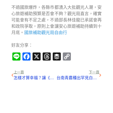
不過國旅爆炸，各縣市都湧入大批觀光人潮，安
心旅遊補助預算是否會不夠？觀光局直言，確實
可能會有不足之處，不過部長林佳龍已承諾會再
和政院爭取，原則上會讓安心旅遊補助持續到十
月底。
國旅補助
觀光局
自由行
好友分享：
Line
Facebook
X
Threads
Buffer
Copy
Link
上一頁
下一頁
怎樣才算幸福？讓《不丹是教室》成為你的第一部不丹電影
台南青農種出罕見白肉西瓜 大人小孩看了都驚訝