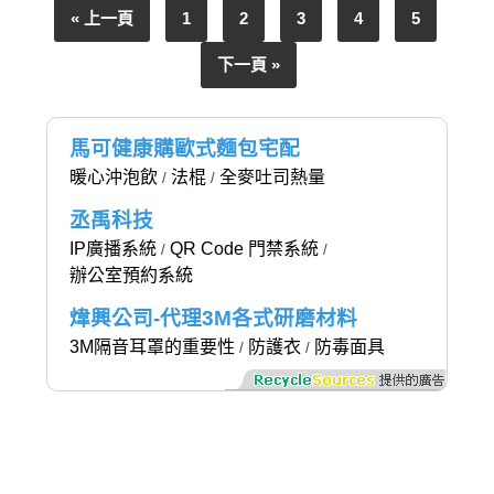
« 上一頁
1
2
3
4
5
下一頁 »
馬可健康購歐式麵包宅配
暖心沖泡飲
法棍
全麥吐司熱量
/
/
丞禹科技
IP廣播系統
QR Code 門禁系統
/
/
辦公室預約系統
煒興公司-代理3M各式研磨材料
3M隔音耳罩的重要性
防護衣
防毒面具
/
/