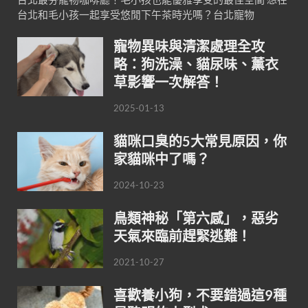
台北和毛小孩一起享受悠閒下午茶時光嗎？台北寵物
寵物異味與清潔處理全攻
略：狗洗澡、貓尿味、薰衣
草影響一次解答！
2025-01-13
貓咪口臭的5大常見原因，你
家貓咪中了嗎？
2024-10-23
鳥類神秘「第六感」，惡劣
天氣來臨前趕緊逃難！
2021-10-27
喜歡養小狗，不要錯過這9種