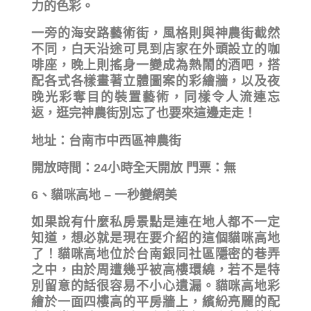
力的色彩。
一旁的海安路藝術街，風格則與神農街截然
不同，白天沿途可見到店家在外頭設立的咖
啡座，晚上則搖身一變成為熱鬧的酒吧，搭
配各式各樣畫著立體圖案的彩繪牆，以及夜
晚光彩奪目的裝置藝術，同樣令人流連忘
返，逛完神農街別忘了也要來這邊走走！
地址：台南市中西區神農街
開放時間：24小時全天開放 門票：無
6、貓咪高地 – 一秒變網美
如果說有什麼私房景點是連在地人都不一定
知道，想必就是現在要介紹的這個貓咪高地
了！貓咪高地位於台南銀同社區隱密的巷弄
之中，由於周遭幾乎被高樓環繞，若不是特
別留意的話很容易不小心遺漏。貓咪高地彩
繪於一面四樓高的平房牆上，繽紛亮麗的配