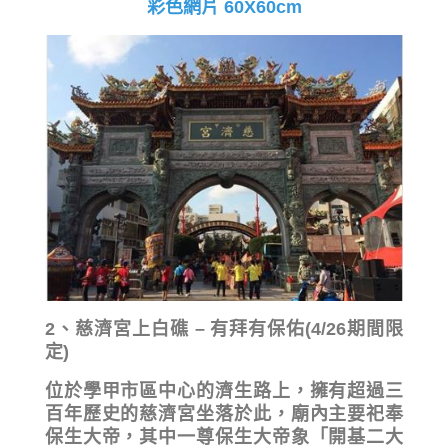
彩色網片 60X60cm
2、慈濟宮上白礁 – 有拜有保佑(4/26期間限
定)
位於學甲市區中心的濟生路上，擁有超過三
百年歷史的慈濟宮坐落於此，廟內主要祀奉
保生大帝，其中一尊保生大帝象「開基二大