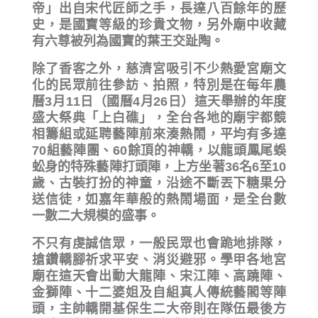
帝」出自宋代匠師之手，長達八百餘年的歷
史，是國寶等級的珍貴文物，另外廟中收藏
有六尊被列為國寶的葉王交趾陶。
除了香客之外，慈濟宮吸引不少熱愛宮廟文
化的民眾前往參訪、拍照，特別是在每年農
曆3月11日（國曆4月26日）這天舉辦的年度
盛大祭典「上白礁」，全台各地的廟宇都競
相籌組或延聘藝陣前來湊熱鬧，平均有多達
70組藝陣團、60餘頂的神轎，以龍頭鳳尾蜈
蚣身的特殊藝陣打頭陣，上方坐著36名6至10
歲、古裝打扮的神童，沿途不斷丟下糖果分
送信徒，如嘉年華般的熱鬧場面，是全台數
一數二大規模的盛事。
不只有虔誠信眾，一般民眾也會跪地排隊，
搶鑽轎腳祈求平安、消災避邪。學甲各地宮
廟在這天會出動大龍陣、宋江陣、高蹺陣、
金獅陣、十二婆姐及自組真人傳統藝閣等陣
頭，主帥轎開基保生二大帝則在隊伍最後方