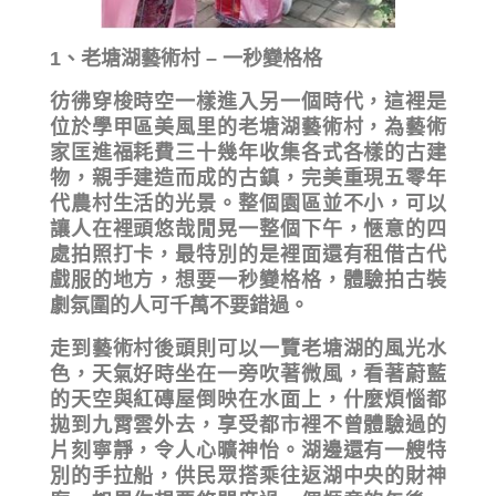
1、老塘湖藝術村 – 一秒變格格
彷彿穿梭時空一樣進入另一個時代，這裡是
位於學甲區美風里的老塘湖藝術村，為藝術
家匡進福耗費三十幾年收集各式各樣的古建
物，親手建造而成的古鎮，完美重現五零年
代農村生活的光景。整個園區並不小，可以
讓人在裡頭悠哉閒晃一整個下午，愜意的四
處拍照打卡，最特別的是裡面還有租借古代
戲服的地方，想要一秒變格格，體驗拍古裝
劇氛圍的人可千萬不要錯過。
走到藝術村後頭則可以一覽老塘湖的風光水
色，天氣好時坐在一旁吹著微風，看著蔚藍
的天空與紅磚屋倒映在水面上，什麼煩惱都
拋到九霄雲外去，享受都市裡不曾體驗過的
片刻寧靜，令人心曠神怡。湖邊還有一艘特
別的手拉船，供民眾搭乘往返湖中央的財神