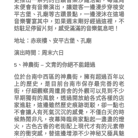
更推出一系列的古蹟音樂沙龍活動，每逢周
末便會有音樂演出，讓遊客一邊漫步穿梭安
平古堡、孔廟等古蹟景點，一邊浸沐在這場
音樂饗宴其中，如果週末剛好經過這裡，不
妨駐足停留片刻，感受滿滿的音樂氣息吧！
地址：赤崁樓、安平古堡、孔廟
演出時間：周末六日
5、神農街 – 文青的你絕不能錯過
位於台南中西區的神農街，擁有超過百年以
上的歷史，是目前台南市保存最完善的老
街，仔細觀察周遭房舍的外觀可以見到不少
早期獨有的風貌，透過開放給各式各樣的店
家進駐，這邊雖然歷史痕跡斑駁，卻一點也
不會讓人有死氣沉沉的感覺，不僅白天的時
候熱鬧非凡，夜幕降臨商家點起一盞盞的燈
火，古色古香的老街配上現代才有的元素帶
來的衝突感，替這邊增添不少神秘又極具魅