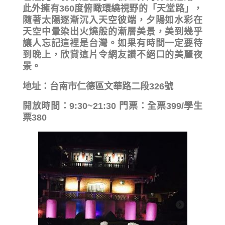
此外擁有360度俯瞰環繞視野的「天堂路」，
隨著太陽逐漸沉入天空彼端，夕陽如水彩在
天空中暈染出火燒般的漸層美景，美到幾乎
讓人忘記這裡是台灣。如果有時間一定要待
到晚上，欣賞這片令網友讚不絕口的美麗夜
景。
地址：台南市仁德區文華路二段326號
開放時間：9:30~21:30 門票：全票399/學生
票380