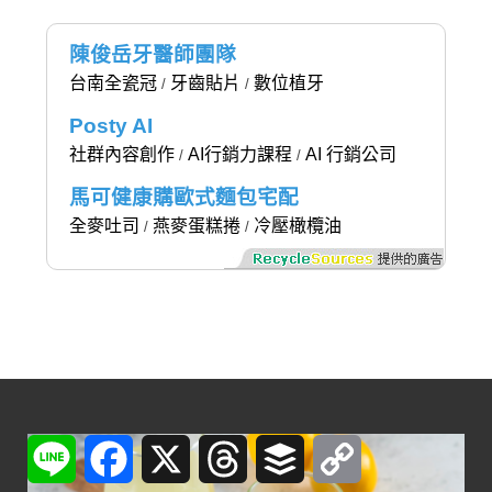
陳俊岳牙醫師團隊
台南全瓷冠
牙齒貼片
數位植牙
/
/
Posty AI
社群內容創作
AI行銷力課程
AI 行銷公司
/
/
馬可健康購歐式麵包宅配
全麥吐司
燕麥蛋糕捲
冷壓橄欖油
/
/
Line
Facebook
X
Threads
Buffer
Copy
Link