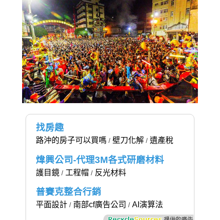
找房趣
路沖的房子可以買嗎
壁刀化解
遺產稅
/
/
煒興公司-代理3M各式研磨材料
護目鏡
工程帽
反光材料
/
/
普賽克整合行銷
平面設計
南部cf廣告公司
AI演算法
/
/