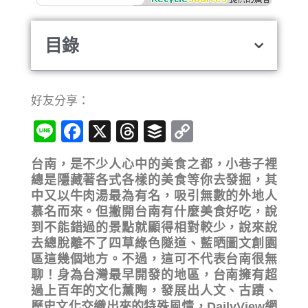
目錄
好友分享：
Line
Facebook
X
Threads
Buffer
Copy
Link
台南，是不少人心中的美食之都，小巷子裡
總是隱藏著各式各樣的美食等你去發掘，其
中又以牛肉湯最為有名，吸引無數的外地人
慕名而來。但撇開台南有什麼美食好吃，說
到不能錯過的景點就顯得相對較少，說來說
去總脫離不了四草綠色隧道、藍晒圖文創園
區這幾個地方。不過，這可不代表台南很無
聊！身為台灣最早開發的地區，台南擁有超
過上百年的文化薰陶，發展出人文、古蹟、
歷史文化交織出來的特殊風情，DailyView網