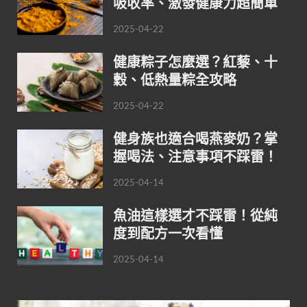
吸收率、激發健康力超簡單
2025-04-22
健康粽子怎麼選？紅藜、十
穀、低熱量粽全攻略
2025-04-22
健身族也適合喝燕麥奶？掌
握喝法、注意事項不踩雷！
2025-04-14
魚油這樣選才不踩雷！從純
度到配方一次看懂
2025-04-14