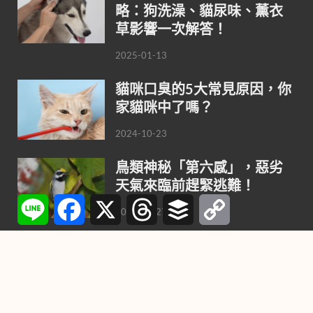
略：狗洗澡、貓尿味、薰衣
草影響一次解答！
2025-01-13
貓咪口臭的5大常見原因，你
家貓咪中了嗎？
2024-10-23
鳥類神秘「第六感」，惡劣
天氣來臨前趕緊逃難！
Line
Facebook
X
Threads
Buffer
Copy
Link
2021-10-27
喜歡養小狗，不要錯過這9種
最聰明的小型犬
2021-08-02