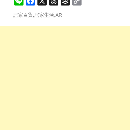
Line
Facebook
X
Threads
Buffer
Copy
Link
居家百貨,居家生活,AR