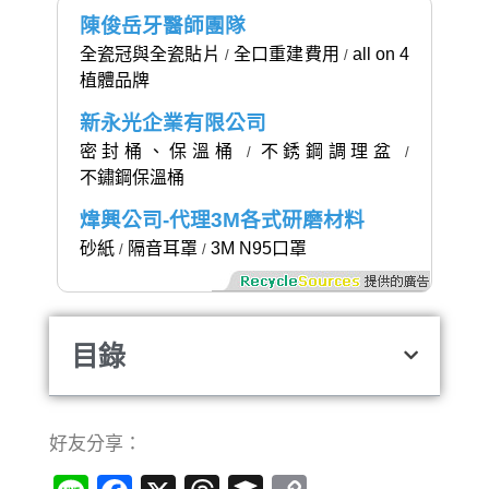
陳俊岳牙醫師團隊
全瓷冠與全瓷貼片
全口重建費用
all on 4
/
/
植體品牌
新永光企業有限公司
密封桶、保溫桶
不銹鋼調理盆
/
/
不鏽鋼保溫桶
煒興公司-代理3M各式研磨材料
砂紙
隔音耳罩
3M N95口罩
/
/
目錄
好友分享：