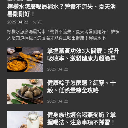
檸檬水怎麼喝最補水？營養不流失、夏天消
暑剛剛好！
2025-04-22
-
by
YC
檸檬水怎麼喝最補水？營養不流失、夏天消暑剛剛好！ 許多
人想知道檸檬水怎麼喝才能真正喝出健康！檸檬水不
掌握薑黃功效3大關鍵：提升
吸收率、激發健康力超簡單
2025-04-22
健康粽子怎麼選？紅藜、十
穀、低熱量粽全攻略
2025-04-22
健身族也適合喝燕麥奶？掌
握喝法、注意事項不踩雷！