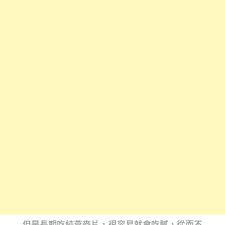
但是長期吃純燕麥片，很容易就會吃膩，從而不