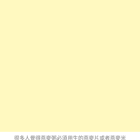
很多人覺得燕麥粥必須用生的燕麥片或者燕麥米