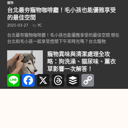
寵物
台北最夯寵物咖啡廳！毛小孩也能優雅享受
的最佳空間
2025-03-27
-
by
YC
台北最夯寵物咖啡廳！毛小孩也能優雅享受的最佳空間 想在
台北和毛小孩一起享受悠閒下午茶時光嗎？台北寵物
寵物異味與清潔處理全攻
略：狗洗澡、貓尿味、薰衣
草影響一次解答！
Line
Facebook
X
Threads
Buffer
Copy
2025-01-13
Link
貓咪口臭的5大常見原因，你
家貓咪中了嗎？
2024-10-23
鳥類神秘「第六感」，惡劣