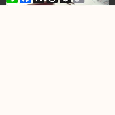
行銷
設計一個Logo需要多少時間？從構想到完成
的每一步詳解
2024-11-22
-
by
YC
在競爭激烈的市場中，一個精心設計的Logo不僅是品牌的門
面，也是企業傳遞核心價值與形象的關鍵元素。設
掌握7個習慣，成為高效能人