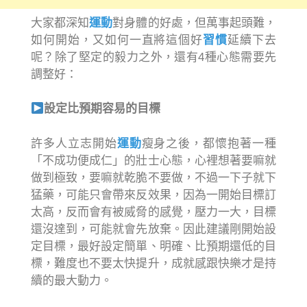
大家都深知
運動
對身體的好處，但萬事起頭難，
如何開始，又如何一直將這個好
習慣
延續下去
呢？除了堅定的毅力之外，還有4種心態需要先
調整好：
設定比預期容易的目標
許多人立志開始
運動
瘦身之後，都懷抱著一種
「不成功便成仁」的壯士心態，心裡想著要嘛就
做到極致，要嘛就乾脆不要做，不過一下子就下
猛藥，可能只會帶來反效果，因為一開始目標訂
太高，反而會有被威脅的感覺，壓力一大，目標
還沒達到，可能就會先放棄。因此建議剛開始設
定目標，最好設定簡單、明確、比預期還低的目
標，難度也不要太快提升，成就感跟快樂才是持
續的最大動力。