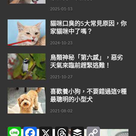
2025-01-13
貓咪口臭的5大常見原因，你
家貓咪中了嗎？
2024-10-23
鳥類神秘「第六感」，惡劣
天氣來臨前趕緊逃難！
2021-10-27
喜歡養小狗，不要錯過這9種
最聰明的小型犬
2021-08-02
Line
Facebook
X
Threads
Buffer
Copy
Link