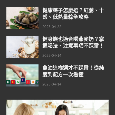
健康粽子怎麼選？紅藜、十
穀、低熱量粽全攻略
2025-04-22
健身族也適合喝燕麥奶？掌
握喝法、注意事項不踩雷！
2025-04-14
魚油這樣選才不踩雷！從純
度到配方一次看懂
2025-04-14