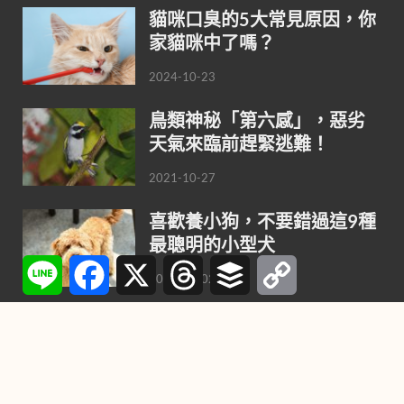
貓咪口臭的5大常見原因，你
家貓咪中了嗎？
2024-10-23
鳥類神秘「第六感」，惡劣
天氣來臨前趕緊逃難！
2021-10-27
喜歡養小狗，不要錯過這9種
最聰明的小型犬
Line
Facebook
X
Threads
Buffer
Copy
Link
2021-08-02