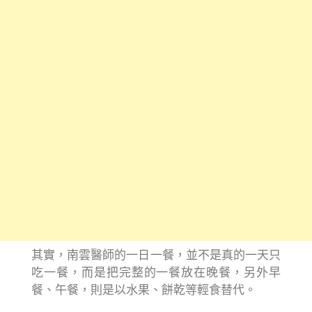
其實，南雲醫師的一日一餐，並不是真的一天只
吃一餐，而是把完整的一餐放在晚餐，另外早
餐、午餐，則是以水果、餅乾等輕食替代。