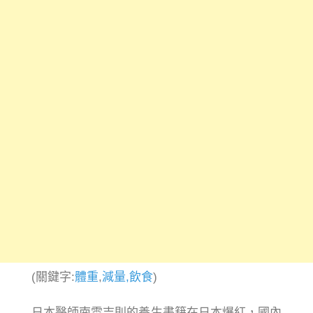
(關鍵字:
體重
,
減量,
飲食
)
日本醫師南雲吉則的養生書籍在日本爆紅，國內