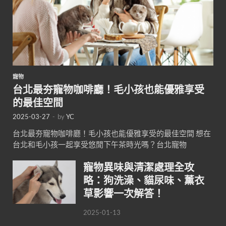
寵物
台北最夯寵物咖啡廳！毛小孩也能優雅享受
的最佳空間
2025-03-27
-
by
YC
台北最夯寵物咖啡廳！毛小孩也能優雅享受的最佳空間 想在
台北和毛小孩一起享受悠閒下午茶時光嗎？台北寵物
寵物異味與清潔處理全攻
略：狗洗澡、貓尿味、薰衣
草影響一次解答！
2025-01-13