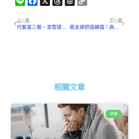
Line
Facebook
X
Threads
Buffer
Copy
Link
上一頁
下一頁
代餐當三餐，滾雪球般的復胖效應
兩支掃把插褲檔！高中男自製虛華秀服 氣勢不輸時裝週
相關文章
保健