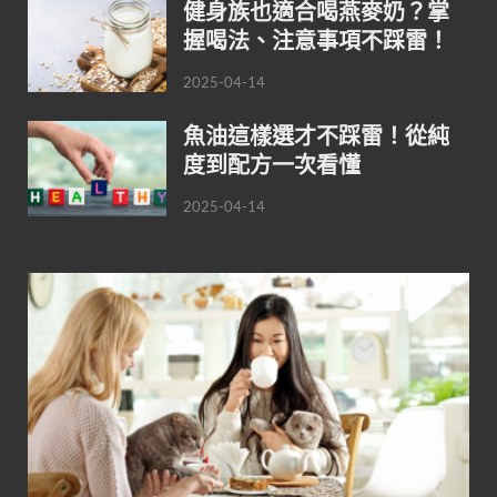
健身族也適合喝燕麥奶？掌
握喝法、注意事項不踩雷！
2025-04-14
魚油這樣選才不踩雷！從純
度到配方一次看懂
2025-04-14