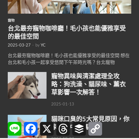
寵物
台北最夯寵物咖啡廳！毛小孩也能優雅享受
的最佳空間
2025-03-27
-
by
YC
台北最夯寵物咖啡廳！毛小孩也能優雅享受的最佳空間 想在
台北和毛小孩一起享受悠閒下午茶時光嗎？台北寵物
寵物異味與清潔處理全攻
略：狗洗澡、貓尿味、薰衣
草影響一次解答！
2025-01-13
貓咪口臭的5大常見原因，你
Line
Facebook
X
Threads
Buffer
Copy
家貓咪中了嗎？
Link
2024-10-23