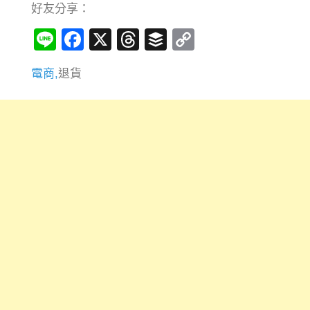
好友分享：
Line
Facebook
X
Threads
Buffer
Copy
Link
電商,
退貨