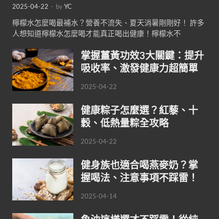
2025-04-22
-
by
YC
檸檬水怎麼喝最補水？營養不流失、夏天消暑剛剛好！ 許多
人想知道檸檬水怎麼喝才能真正喝出健康！檸檬水不
掌握薑黃功效3大關鍵：提升
吸收率、激發健康力超簡單
2025-04-22
健康粽子怎麼選？紅藜、十
穀、低熱量粽全攻略
2025-04-22
健身族也適合喝燕麥奶？掌
握喝法、注意事項不踩雷！
2025-04-14