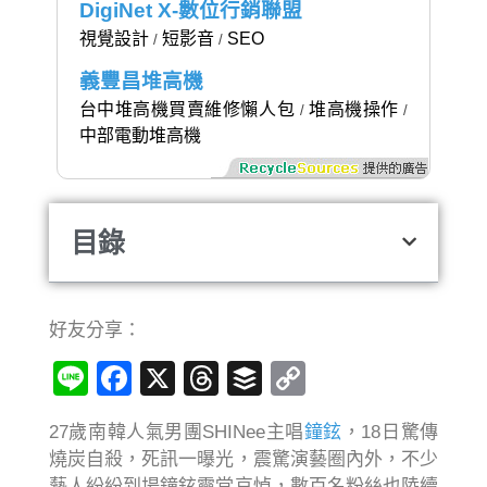
DigiNet X-數位行銷聯盟
視覺設計
短影音
SEO
/
/
義豐昌堆高機
台中堆高機買賣維修懶人包
堆高機操作
/
/
中部電動堆高機
目錄
好友分享：
Line
Facebook
X
Threads
Buffer
Copy
Link
27歲南韓人氣男團SHINee主唱
鐘鉉
，18日驚傳
燒炭自殺，死訊一曝光，震驚演藝圈內外，不少
藝人紛紛到場鐘鉉靈堂哀悼，數百名粉絲也陸續