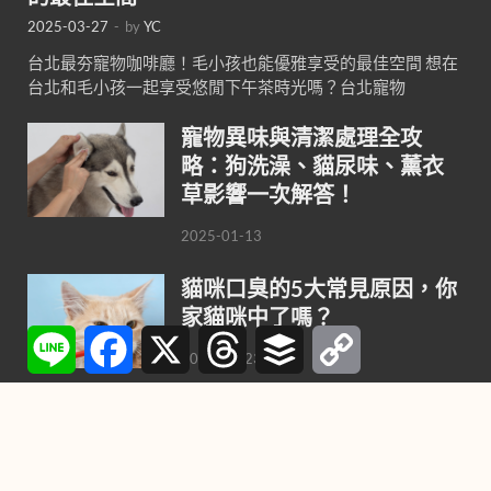
2025-03-27
-
by
YC
台北最夯寵物咖啡廳！毛小孩也能優雅享受的最佳空間 想在
台北和毛小孩一起享受悠閒下午茶時光嗎？台北寵物
寵物異味與清潔處理全攻
略：狗洗澡、貓尿味、薰衣
草影響一次解答！
2025-01-13
貓咪口臭的5大常見原因，你
家貓咪中了嗎？
Line
Facebook
X
Threads
Buffer
Copy
Link
2024-10-23
鳥類神秘「第六感」，惡劣
天氣來臨前趕緊逃難！
2021-10-27