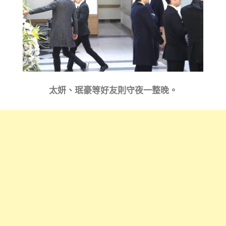
太妍、珉豪等好友則守夜一整晚。