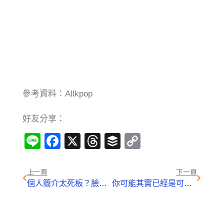
參考資料：Allkpop
好友分享：
Line
Facebook
X
Threads
Buffer
Copy
Link
上一頁
下一頁
個人簡介太死板？臉書添「趣味問答」促進互動
你可能其實已經是可口可樂的黑暗行銷的受害者，只是你不知道而已…