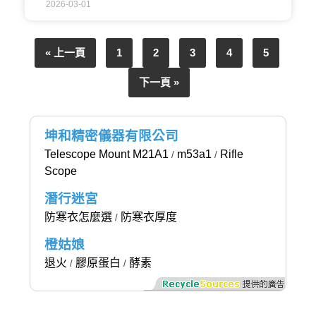
2026-03-01
« 上一頁
1
2
3
4
5
下一頁 »
坤和精密儀器有限公司
Telescope Mount M21A1
m53a1
Rifle
/
/
Scope
潛行迷宮
防寒衣怎麼選
防寒衣厚度
/
橙姑娘
退火
膠原蛋白
酵素
/
/