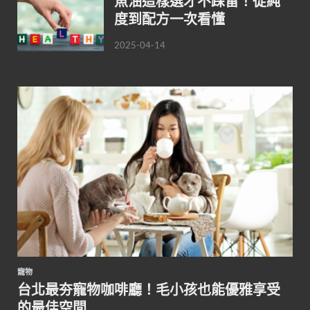
魚油這樣選才不踩雷！從純
度到配方一次看懂
2025-04-14
寵物
台北最夯寵物咖啡廳！毛小孩也能優雅享受
的最佳空間