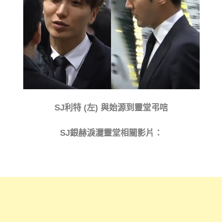
SJ利特 (左) 與始源到靈堂弔唁
SJ銀赫淚灑靈堂相關影片：