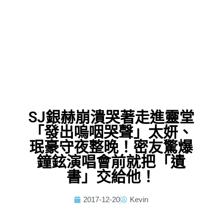
SJ銀赫崩潰哭著走進靈堂
「發出嗚咽哭聲」太妍、
珉豪守夜整晚！密友驚爆
鐘鉉演唱會前就把「遺
書」交給他！
2017-12-20
Kevin