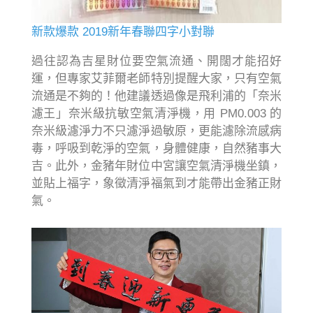
新款爆款 2019新年春聯四字小對聯
過往認為吉星財位要空氣流通、開闊才能招好
運，但專家艾菲爾老師特別提醒大家，只有空氣
流通是不夠的！他建議透過像是飛利浦的「奈米
濾王」奈米級抗敏空氣清淨機，用 PM0.003 的
奈米級濾淨力不只濾淨過敏原，更能濾除流感病
毒，呼吸到乾淨的空氣，身體健康，自然豬事大
吉。此外，金豬年財位中宮讓空氣清淨機坐鎮，
並貼上福字，象徵清淨福氣到才能帶出金豬正財
氣。