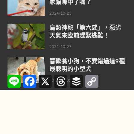
家貓咪中了嗎？
2024-10-23
鳥類神秘「第六感」，惡劣
天氣來臨前趕緊逃難！
2021-10-27
喜歡養小狗，不要錯過這9種
最聰明的小型犬
Line
Facebook
X
Threads
Buffer
Copy
2021-08-02
Link