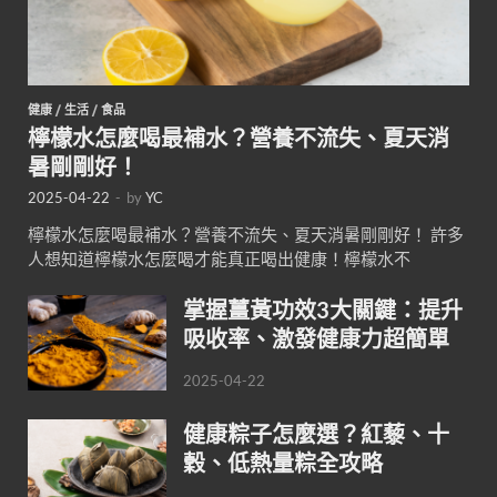
健康
/
生活
/
食品
檸檬水怎麼喝最補水？營養不流失、夏天消
暑剛剛好！
2025-04-22
-
by
YC
檸檬水怎麼喝最補水？營養不流失、夏天消暑剛剛好！ 許多
人想知道檸檬水怎麼喝才能真正喝出健康！檸檬水不
掌握薑黃功效3大關鍵：提升
吸收率、激發健康力超簡單
2025-04-22
健康粽子怎麼選？紅藜、十
穀、低熱量粽全攻略