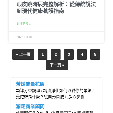
眼皮跳時辰完整解析：從傳統說法
到現代健康養護指南
閱讀更多 »
2026-03-01
« 上一頁
1
2
3
4
5
下一頁 »
芳媛能量花園
頌缽芳香調理
精油淨化如何改變你的業績
/
/
曼陀羅是什麼？從圓形圖騰到靜心體驗
瀧翔商業顧問