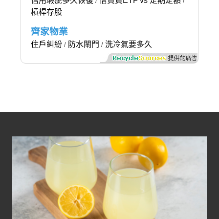
信用瑕疵多久恢復
信貸買ETF vs 定期定額
/
/
槓桿存股
齊家物業
住戶糾紛
防水閘門
洗冷氣要多久
/
/