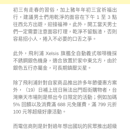
初三有走春的習俗，加上豬年年初三宜祈福出
行，建議男士們用乾淨的面容在下午 1 至 3 點
往西北方出遊，迎接福神。此外，開工當天男士
們一定需要注意面容打理，乾淨不留鬍渣，否則
容易招小人，捲入不必要的口舌之爭。
此外，飛利浦 Xelsis 旗艦全自動義式咖啡機採
不銹鋼銀色機身，適合放置於家中東北方，由於
銀色五行亦屬金，可長期鎮壓災星。
除了飛利浦針對自家商品推出許多年節優惠方案
外，（19）日補上班日無法出門逛街購物者，台
灣樂天市場則是祭出今日限定的活動；例如加碼
5% 回饋以及消費滿 688 元免運費，滿 799 元折
100 元等超級好康活動。
而電信商則是針對過年想出國玩的民眾推出超級