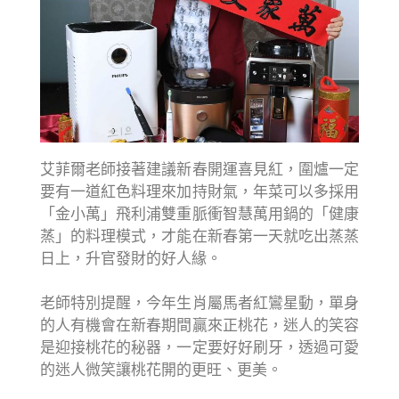
艾菲爾老師接著建議新春開運喜見紅，圍爐一定
要有一道紅色料理來加持財氣，年菜可以多採用
「金小萬」飛利浦雙重脈衝智慧萬用鍋的「健康
蒸」的料理模式，才能在新春第一天就吃出蒸蒸
日上，升官發財的好人緣。
老師特別提醒，今年生肖屬馬者紅鸞星動，單身
的人有機會在新春期間贏來正桃花，迷人的笑容
是迎接桃花的秘器，一定要好好刷牙，透過可愛
的迷人微笑讓桃花開的更旺、更美。