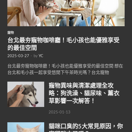
寵物
台北最夯寵物咖啡廳！毛小孩也能優雅享受
的最佳空間
2025-03-27
-
by
YC
台北最夯寵物咖啡廳！毛小孩也能優雅享受的最佳空間 想在
台北和毛小孩一起享受悠閒下午茶時光嗎？台北寵物
寵物異味與清潔處理全攻
略：狗洗澡、貓尿味、薰衣
草影響一次解答！
2025-01-13
貓咪口臭的5大常見原因，你