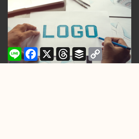
Line
Facebook
X
Threads
Buffer
Copy
Link
行銷
設計一個Logo需要多少時間？從構想到完成
的每一步詳解
2024-11-22
-
by
YC
在競爭激烈的市場中，一個精心設計的Logo不僅是品牌的門
面，也是企業傳遞核心價值與形象的關鍵元素。設
掌握7個習慣，成為高效能人