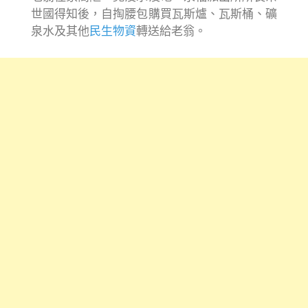
世國得知後，自掏腰包購買瓦斯爐、瓦斯桶、礦
泉水及其他
民生物資
轉送給老翁。