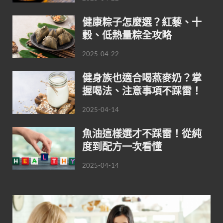
健康粽子怎麼選？紅藜、十
穀、低熱量粽全攻略
2025-04-22
健身族也適合喝燕麥奶？掌
握喝法、注意事項不踩雷！
2025-04-14
魚油這樣選才不踩雷！從純
度到配方一次看懂
2025-04-14