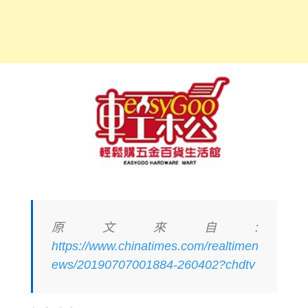
原文來自:
https://www.chinatimes.com/realtimen
ews/20190707001884-260402?chdtv