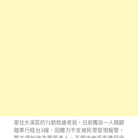
家住大溪區的71劉姓歲老翁，日前獨自一人騎腳
踏車行經台3線，因體力不支被民眾發現報警，