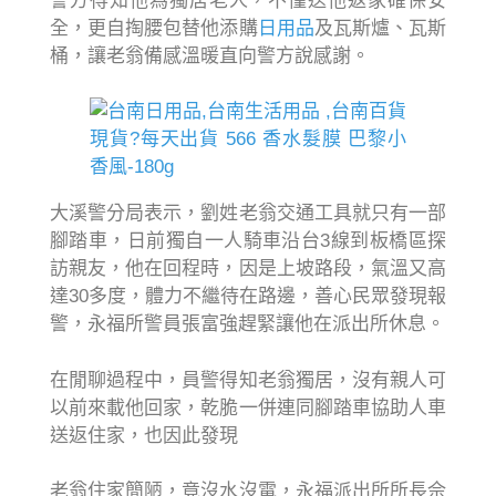
警方得知他為獨居老人，不僅送他返家確保安
全，更自掏腰包替他添購
日用品
及瓦斯爐、瓦斯
桶，讓老翁備感溫暖直向警方說感謝。
現貨?每天出貨 566 香水髮膜 巴黎小
香風-180g
大溪警分局表示，劉姓老翁交通工具就只有一部
腳踏車，日前獨自一人騎車沿台3線到板橋區探
訪親友，他在回程時，因是上坡路段，氣溫又高
達30多度，體力不繼待在路邊，善心民眾發現報
警，永福所警員張富強趕緊讓他在派出所休息。
在閒聊過程中，員警得知老翁獨居，沒有親人可
以前來載他回家，乾脆一併連同腳踏車協助人車
送返住家，也因此發現
老翁住家簡陋，竟沒水沒電，永福派出所所長佘