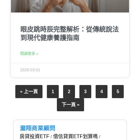
眼皮跳時辰完整解析：從傳統說法
到現代健康養護指南
閱讀更多 »
2026-03-01
« 上一頁
1
2
3
4
5
下一頁 »
瀧翔商業顧問
房貸投資ETF
借信貸買ETF划算嗎
/
/