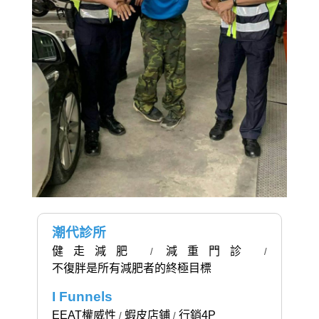
潮代診所
健走減肥
減重門診
/
/
不復胖是所有減肥者的終極目標
I Funnels
EEAT權威性
蝦皮店鋪
行銷4P
/
/