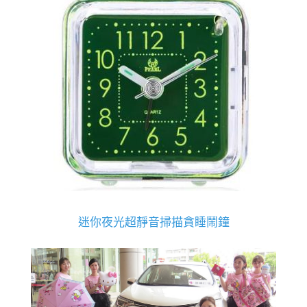
迷你夜光超靜音掃描貪睡鬧鐘