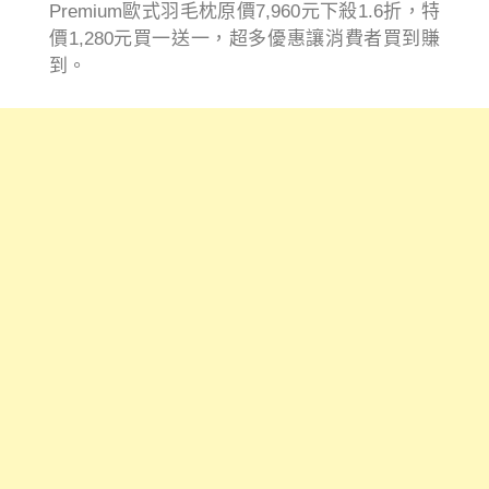
Premium歐式羽毛枕原價7,960元下殺1.6折，特
價1,280元買一送一，超多優惠讓消費者買到賺
到。