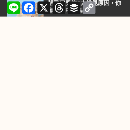
貓咪口臭的5大常見原因，你
Line
Facebook
X
Threads
Buffer
Copy
Link
家貓咪中了嗎？
2024-10-23
鳥類神秘「第六感」，惡劣
天氣來臨前趕緊逃難！
2021-10-27
喜歡養小狗，不要錯過這9種
最聰明的小型犬
2021-08-02