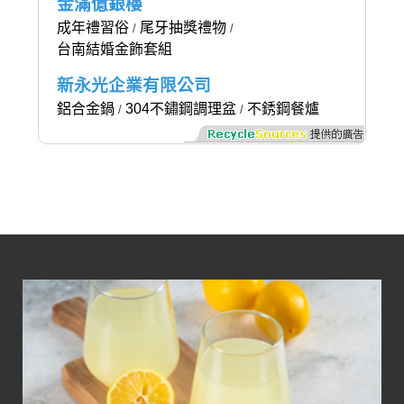
金滿億銀樓
成年禮習俗
尾牙抽獎禮物
/
/
台南結婚金飾套組
新永光企業有限公司
鋁合金鍋
304不鏽鋼調理盆
不銹鋼餐爐
/
/