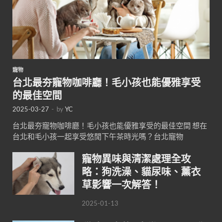
寵物
台北最夯寵物咖啡廳！毛小孩也能優雅享受
的最佳空間
2025-03-27
-
by
YC
台北最夯寵物咖啡廳！毛小孩也能優雅享受的最佳空間 想在
台北和毛小孩一起享受悠閒下午茶時光嗎？台北寵物
寵物異味與清潔處理全攻
略：狗洗澡、貓尿味、薰衣
草影響一次解答！
2025-01-13