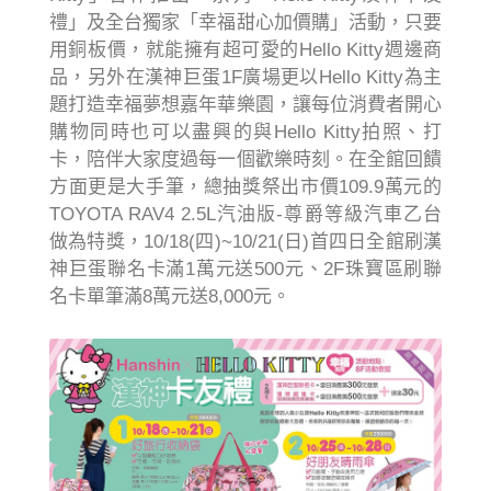
禮」及全台獨家「幸福甜心加價購」活動，只要
用銅板價，就能擁有超可愛的Hello Kitty週邊商
品，另外在漢神巨蛋1F廣場更以Hello Kitty為主
題打造幸福夢想嘉年華樂園，讓每位消費者開心
購物同時也可以盡興的與Hello Kitty拍照、打
卡，陪伴大家度過每一個歡樂時刻。在全館回饋
方面更是大手筆，總抽獎祭出市價109.9萬元的
TOYOTA RAV4 2.5L汽油版-尊爵等級汽車乙台
做為特獎，10/18(四)~10/21(日)首四日全館刷漢
神巨蛋聯名卡滿1萬元送500元、2F珠寶區刷聯
名卡單筆滿8萬元送8,000元。