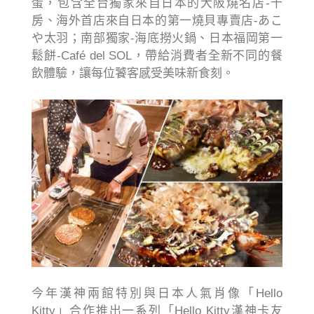
蛋，包含全台獨家來自日本的大阪燒名店-千
房、海外首店來自日本的第一燒貝專賣店-あこ
や太羽；南部獨家-海底撈火鍋、日本福岡第一
鬆餅-Café del SOL，帶給消費者全新不同的餐
飲體驗，讓每位饕客感受美味新食刻。
今年漢神兩館特別與日本人氣肖像「Hello
Kitty」合作推出一系列「Hello Kitty漢神卡友