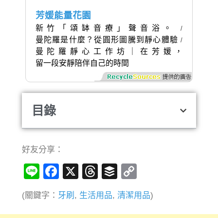
芳媛能量花園
新竹「頌缽音療」聲音浴。
/
曼陀羅是什麼？從圓形圖騰到靜心體驗
/
曼陀羅靜心工作坊｜在芳媛，
留一段安靜陪伴自己的時間
目錄
好友分享：
Line
Facebook
X
Threads
Buffer
Copy
Link
(關鍵字：
牙刷
,
生活用品
,
清潔用品
)