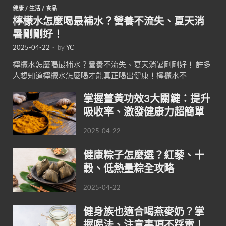
健康
/
生活
/
食品
檸檬水怎麼喝最補水？營養不流失、夏天消
暑剛剛好！
2025-04-22
-
by
YC
檸檬水怎麼喝最補水？營養不流失、夏天消暑剛剛好！ 許多
人想知道檸檬水怎麼喝才能真正喝出健康！檸檬水不
掌握薑黃功效3大關鍵：提升
吸收率、激發健康力超簡單
2025-04-22
健康粽子怎麼選？紅藜、十
穀、低熱量粽全攻略
2025-04-22
健身族也適合喝燕麥奶？掌
握喝法、注意事項不踩雷！