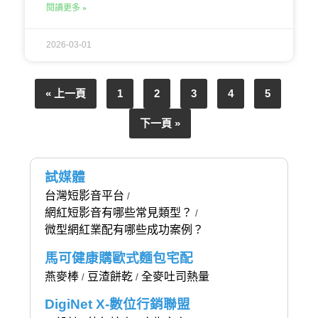
閱讀更多 »
2026-03-01
« 上一頁
1
2
3
4
5
下一頁 »
試媒體
台灣短影音平台
/
網紅短影音有哪些常見類型？
/
微型網紅業配有哪些成功案例？
馬可健康購歐式麵包宅配
燕麥棒
豆渣餅乾
全麥吐司熱量
/
/
DigiNet X-數位行銷聯盟