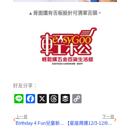
▲背面還有舌板設計可清潔舌頭。
好友分享：
Line
Facebook
X
Threads
Buffer
Copy
Link
上一頁
下一頁
Birthday 4 Fun兒童新樂園四週年聖誕歡慶活動開跑
【星座周運12/3-12/9】風象星座-雙子天秤水瓶