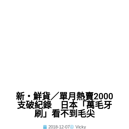
新・鮮貨／單月熱賣2000
支破紀錄 日本「萬毛牙
刷」看不到毛尖
2018-12-07
Vicky