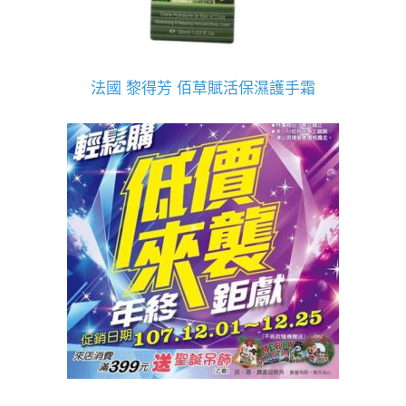
法國 黎得芳 佰草賦活保濕護手霜