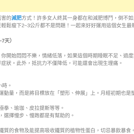
厲害的
減肥
方式！許多女人終其一身都在和減肥博鬥，倒不如
輕鬆瘦下2~3公斤都不是問題！一起來好好運用這個女生最
~7天）
，你開始悶悶不樂，情緒低落，如果這個時期睡眠不足、過度
等症狀。此外，抵抗力不僅降低，可能還會出現生理痛。
小時。
的運動量，而是將目標放在「塑形、伸展」上。月經初期也是
極拳、瑜珈、皮拉提斯等等。
，選擇慢步、慢跑都是有幫助的。
含鐵質的食物及能提高吸收鐵質的植物性蛋白，切忌暴飲暴食