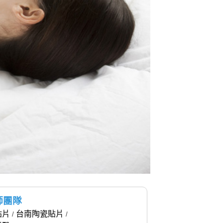
師團隊
貼片
台南陶瓷貼片
/
/