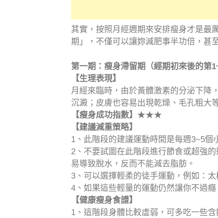
其實，按照月經週期來安排瘦身才是最
期」，不僅可以讓妳減肥事半功倍，甚至
第一期：瘦身滯留期（經期初來後的第1
【生理表現】
月經來臨時，由於黃體激素的分泌下降
沉澱；皮膚也容易出現乾燥、毛孔粗大
【瘦身成功指數】
★★★
【建議減重策略】
1、此階段的建議運動時間是每週3~5個
2、不要試圖在此階段進行節食或超強
易導致脫水，反而不能減去脂肪。
3、可以選擇輕柔的徒手運動，例如：太
4、如果這些輕量的運動仍然讓你不過癮
【健康瘦身食譜】
1、這階段身體比較虛弱，可多吃一些