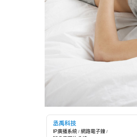
丞禹科技
IP廣播系統
網路電子鐘
/
/