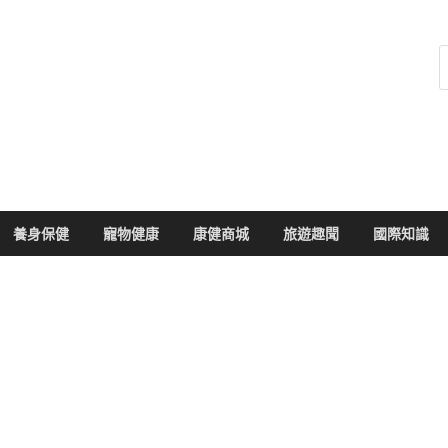
健康104
於您的健康大小事
養身保健
寵物健康
康健商城
旅遊趣聞
國際知識