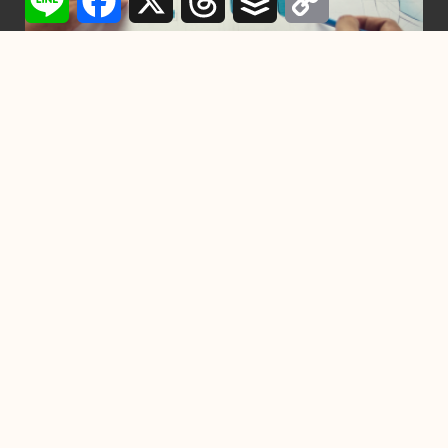
Link
行銷
設計一個Logo需要多少時間？從構想到完成
的每一步詳解
2024-11-22
-
by
YC
在競爭激烈的市場中，一個精心設計的Logo不僅是品牌的門
面，也是企業傳遞核心價值與形象的關鍵元素。設
掌握7個習慣，成為高效能人
士！
2022-11-10
數位行銷服務團新竹場登場