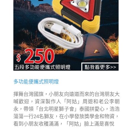
多功能便攜式照明燈
揮舞台灣國旗，小朋友向遠道而來的台灣朋友大
喊歡迎，資深製作人「阿姑」周遊和老公李朝
永，帶領「台北明星獅子會」泰國拼愛心，浩浩
蕩蕩一行24名獅友，在小學發放獎學金和物資，
看到小朋友收穫滿滿，「阿姑」臉上滿是喜悅