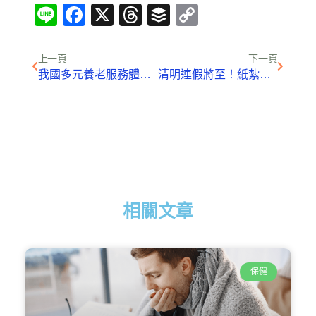
Line
Facebook
X
Threads
Buffer
Copy
Link
上一頁
下一頁
我國多元養老服務體系逐漸形成
清明連假將至！紙紮車熱搜飆7倍、旅遊票券買氣漲
相關文章
保健