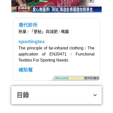
潮代診所
熱量
「便秘」與減肥
嘴饞
/
/
sportingtex
The principle of far-infrared clothing
The
/
application of EN20471
Functional
/
Textiles For Sporting Needs
補助幫
目錄