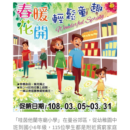
「哇茵他蘭寺廟小學」在曼谷郊區，從幼稚園中
班到國小6年級，115位學生都是附近貧窮家庭