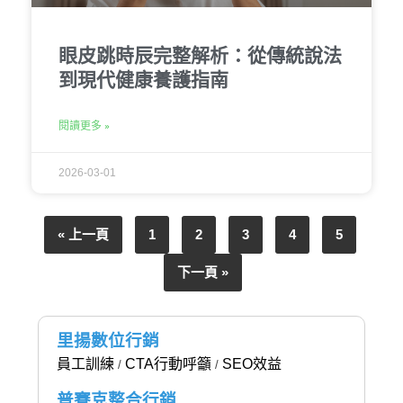
眼皮跳時辰完整解析：從傳統說法
到現代健康養護指南
閱讀更多 »
2026-03-01
« 上一頁
1
2
3
4
5
下一頁 »
里揚數位行銷
員工訓練
CTA行動呼籲
SEO效益
/
/
普賽克整合行銷