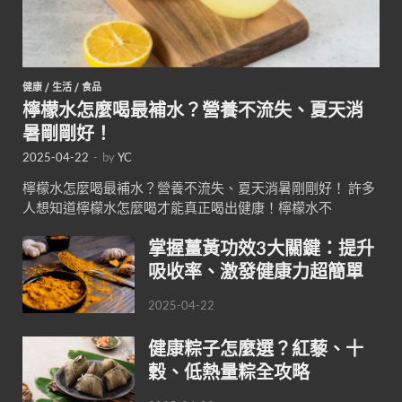
健康
/
生活
/
食品
檸檬水怎麼喝最補水？營養不流失、夏天消
暑剛剛好！
2025-04-22
-
by
YC
檸檬水怎麼喝最補水？營養不流失、夏天消暑剛剛好！ 許多
人想知道檸檬水怎麼喝才能真正喝出健康！檸檬水不
掌握薑黃功效3大關鍵：提升
吸收率、激發健康力超簡單
2025-04-22
健康粽子怎麼選？紅藜、十
穀、低熱量粽全攻略