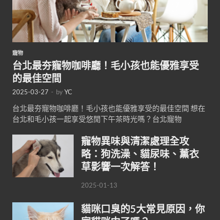
寵物
台北最夯寵物咖啡廳！毛小孩也能優雅享受
的最佳空間
2025-03-27
-
by
YC
台北最夯寵物咖啡廳！毛小孩也能優雅享受的最佳空間 想在
台北和毛小孩一起享受悠閒下午茶時光嗎？台北寵物
寵物異味與清潔處理全攻
略：狗洗澡、貓尿味、薰衣
草影響一次解答！
2025-01-13
貓咪口臭的5大常見原因，你