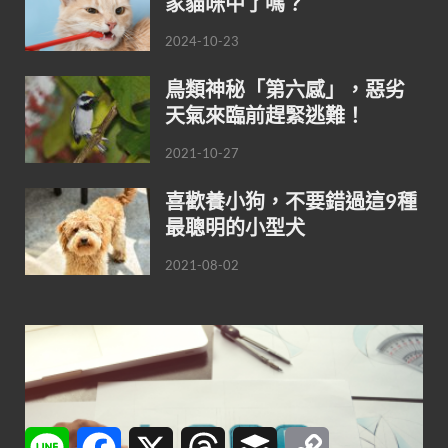
家貓咪中了嗎？
2024-10-23
鳥類神秘「第六感」，惡劣
天氣來臨前趕緊逃難！
2021-10-27
喜歡養小狗，不要錯過這9種
最聰明的小型犬
2021-08-02
Line
Facebook
X
Threads
Buffer
Copy