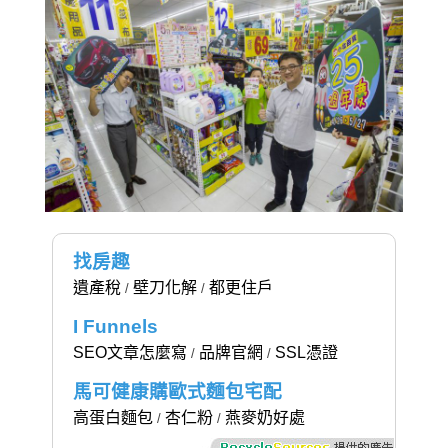
找房趣
遺產稅
壁刀化解
都更住戶
/
/
I Funnels
SEO文章怎麼寫
品牌官網
SSL憑證
/
/
馬可健康購歐式麵包宅配
高蛋白麵包
杏仁粉
燕麥奶好處
/
/