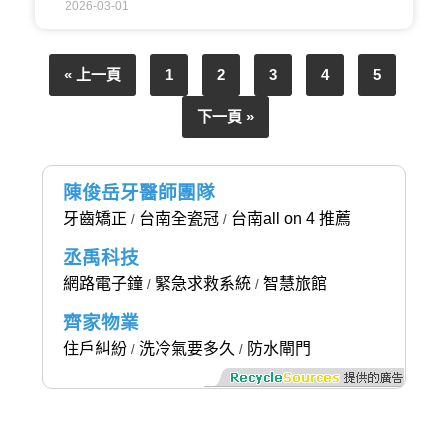
2026-03-01
« 上一頁
1
2
3
4
5
下一頁 »
陳俊岳牙醫師團隊
牙齒矯正
台南全瓷冠
台南all on 4 推薦
/
/
丞禹科技
網路電子鐘
緊急求救系統
智慧旅館
/
/
齊家物業
住戶糾紛
洗冷氣要多久
防水閘門
/
/