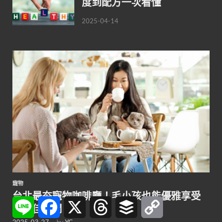
度到配方一次看懂
2025-04-14
寵物
台北最夯寵物咖啡廳！毛小孩也能優雅享受
Line
Facebook
X
Threads
Buffer
Copy
的最佳空間
Link