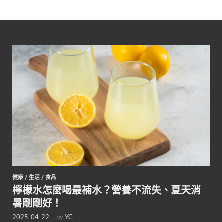
健康
/
生活
/
食品
檸檬水怎麼喝最補水？營養不流失、夏天消
暑剛剛好！
2025-04-22
-
by
YC