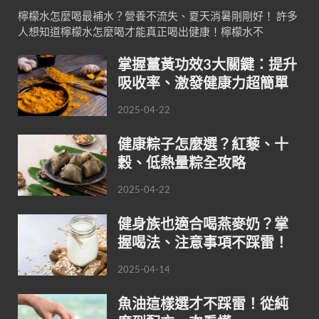
檸檬水怎麼喝最補水？營養不流失、夏天消暑剛剛好！ 許多
人想知道檸檬水怎麼喝才能真正喝出健康！檸檬水不
掌握薑黃功效3大關鍵：提升
吸收率、激發健康力超簡單
2025-04-22
健康粽子怎麼選？紅藜、十
穀、低熱量粽全攻略
2025-04-22
健身族也適合喝燕麥奶？掌
握喝法、注意事項不踩雷！
2025-04-14
魚油這樣選才不踩雷！從純