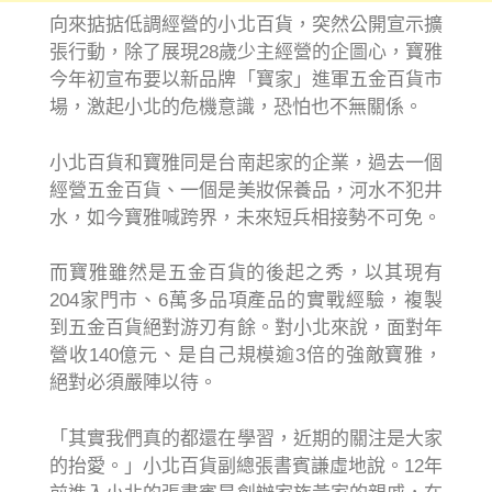
向來掂掂低調經營的小北百貨，突然公開宣示擴
張行動，除了展現28歲少主經營的企圖心，寶雅
今年初宣布要以新品牌「寶家」進軍五金百貨市
場，激起小北的危機意識，恐怕也不無關係。
小北百貨和寶雅同是台南起家的企業，過去一個
經營五金百貨、一個是美妝保養品，河水不犯井
水，如今寶雅喊跨界，未來短兵相接勢不可免。
而寶雅雖然是五金百貨的後起之秀，以其現有
204家門市、6萬多品項產品的實戰經驗，複製
到五金百貨絕對游刃有餘。對小北來說，面對年
營收140億元、是自己規模逾3倍的強敵寶雅，
絕對必須嚴陣以待。
「其實我們真的都還在學習，近期的關注是大家
的抬愛。」小北百貨副總張書賓謙虛地說。12年