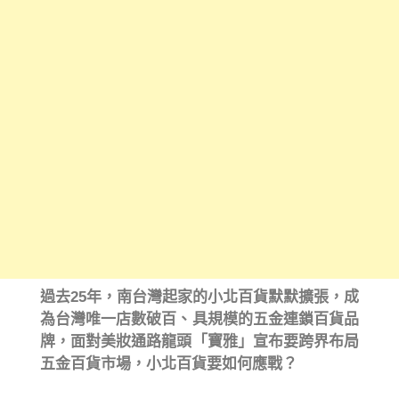
過去25年，南台灣起家的小北百貨默默擴張，成
為台灣唯一店數破百、具規模的五金連鎖百貨品
牌，面對美妝通路龍頭「寶雅」宣布要跨界布局
五金百貨市場，小北百貨要如何應戰？