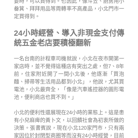
要時，可以買得到。也因此，像斗笠、廚房用小
畚箕、拜拜用品等周轉率不高產品，小北門市一
定買得到。
24小時經營、導入非現金支付傳
統五金老店要積極翻新
一名台南的計程車司機就說，小北在夜市開第一
家店時，並不覺得這種店有突出之處，但7、8年
前，住家附近開了一間小北後，他逐漸「買泡
麵、掃帚等生活用品都到小北」，他說，尤其買
電池，小北最齊全，「像是汽車遙控器的圓形電
池，便利商店也買不到。」
小北的便利性還展現在24小時的業態上。這是患
有小兒麻痺的黃卜文，以回饋社會為初衷所做的
決策。張書賓說，現在小北120家門市，只有兩
家因位於封閉型商圈等而沒有24小時經營，目前