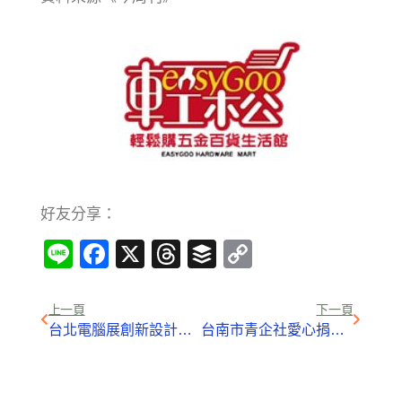
好友分享：
Line
Facebook
X
Threads
Buffer
Copy
Link
上一頁
下一頁
台北電腦展創新設計獎 放榜
台南市青企社愛心捐血 5/25五王國小登場贈精美禮品