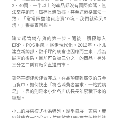
3、40間，一半以上的產品都沒有國際條碼，無
法掌控銷售、庫存具體數據，甚至連價格無法一
致，「常常隔壁雜貨店賣10塊、我們就砍到9
塊。」張書賓回想。
建立起管銷存貨的第一步。隨後，積極導入
ERP、POS系統，逐步現代化。2012年，小北
建立新總部、數千坪的統倉也因應而生來，成為
展店的後盾，目前可負擔三分之一的商品，另外
三分之二則有廠商直送門市。
雖然基礎建設建置完成，在品項龐雜廣泛的五金
百貨中，如何找出「符合消費者需求、一站式購
足」，靠的則是來小北各店店長長年累積下來的
經驗。
小北的展店模式極為特別。幾乎每展一家店，黃
家就成立一間公司，並開放約15%左右股權給該