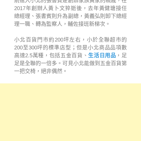
前進入小北的張書賓是創辦家族黃家的親戚，在
2017年創辦人黃卜文猝逝後，去年黃健瑭接任
總經理、張書賓則升為副總，黃義弘則卸下總經
理一職、轉為監察人，輔佐接班新梯次。
小北百貨門市約200坪左右，小於全聯超市的
200至300坪的標準店型；但是小北商品品項數
高達2.5萬種，包括五金百貨、
生活日用品
，足
足是全聯的一倍多。可見小北能做到五金百貨第
一把交椅，絕非偶然。