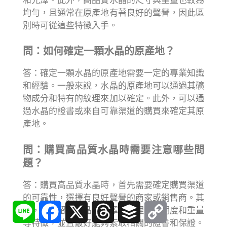
和光澤。此外，高品質水晶的尺寸與重量也較為
均勻，且通常在原產地有著良好的聲譽，因此區
別時可從這些特徵入手。
問：如何確定一顆水晶的原產地？
答：確定一顆水晶的原產地需要一定的專業知識
和經驗。一般來說，水晶的原產地可以通過其礦
物成分和特有的紋理來加以確定。此外，可以通
過水晶的證書或來自可靠渠道的購買來確定其原
產地。
問：購買高品質水晶時需要注意哪些問
題？
答：購買高品質水晶時，首先需要確定購買渠道
的可靠性，選擇有良好聲譽的商家或銷售商。其
Line
Facebook
X
Threads
Buffer
Copy
次，需要留意水晶的色澤、紋理、透明度和重量
Link
等特徵，並且最好能夠索取相關的證書和保證。