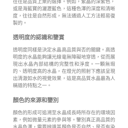
往往是品質上乘的選擇。例如，紫晶的深紫色，
或是海藍寶的灑瀝藍色，這種色澤的深度和清晰
度，往往是自然形成，無法通過人工方法輕易復
製的。
透明度的認識和鑒賞
透明度同樣是決定水晶高品質與否的關鍵。高透
明度的水晶能夠讓光線毫無障礙地穿透，從而展
現出水晶內部結構的完整性和淨度。一顆無瑕
的、透明度高的水晶，在燈光的照射下應該呈現
出清澈如水的視覺效果，這是高品質水晶最為人
稱道的特點之一。
顏色的來源和鑒別
顏色的形成可追溯至水晶成長時所存在的環境因
素，例如微量元素的參與等。鑒別真正高品質的
水晶色澤，需要辨識其顏色是否自然、是否有染