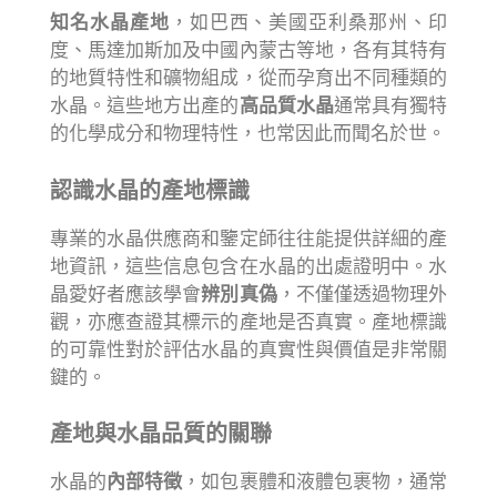
知名水晶產地
，如巴西、美國亞利桑那州、印
度、馬達加斯加及中國內蒙古等地，各有其特有
的地質特性和礦物組成，從而孕育出不同種類的
水晶。這些地方出產的
高品質水晶
通常具有獨特
的化學成分和物理特性，也常因此而聞名於世。
認識水晶的產地標識
專業的水晶供應商和鑒定師往往能提供詳細的產
地資訊，這些信息包含在水晶的出處證明中。水
晶愛好者應該學會
辨別真偽
，不僅僅透過物理外
觀，亦應查證其標示的產地是否真實。產地標識
的可靠性對於評估水晶的真實性與價值是非常關
鍵的。
產地與水晶品質的關聯
水晶的
內部特徵
，如包裹體和液體包裹物，通常