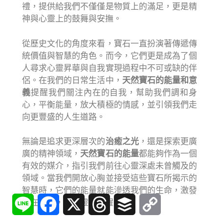
禮，提供給我們不僅僅是物質上的滿足，更是精
神與心靈上的鼓舞與安撫。
從歷史文化的角度來看，寶石一直扮演著傳遞傳
統價值與智慧的角色。而今，它們更是成為了個
人尋求心靈昇華與自我實現過程中不可或缺的伴
侶。在我們的日常生活中，
天然寶石的能量和意
義
提醒我們關注內在的自我，幫助我們調和身
心，平衡能量，放大積極的情感，並引領我們走
向更豐盛的人生道路。
無論是追求更深層次的
治癒之光
，還是探索更廣
廣的精神領域，
天然寶石的能量
都能夠作為一個
有效的媒介，指引我們前往心靈深處未曾觸及的
領域。當我們開放心胸並接受這些寶石所揭示的
智慧時，它們的能量就能滲透我們的生命，激發
Line
Facebook
X
Threads
Buffer
Copy
內在潛力，提升靈性覺醒。
Link