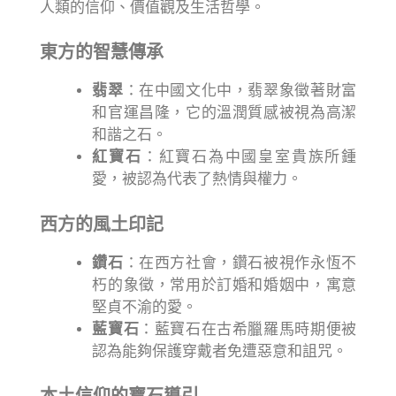
人類的信仰、價值觀及生活哲學。
東方的智慧傳承
翡翠
：在中國文化中，翡翠象徵著財富
和官運昌隆，它的溫潤質感被視為高潔
和諧之石。
紅寶石
：紅寶石為中國皇室貴族所鍾
愛，被認為代表了熱情與權力。
西方的風土印記
鑽石
：在西方社會，鑽石被視作永恆不
朽的象徵，常用於訂婚和婚姻中，寓意
堅貞不渝的愛。
藍寶石
：藍寶石在古希臘羅馬時期便被
認為能夠保護穿戴者免遭惡意和詛咒。