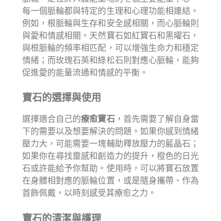
每一個脈輪都與特定的生理和心理功能相連結。
例如，根脈輪與生存和安全感相關，而心脈輪則
與愛和情感相關。天然寶石如紅寶石和黑曜石，
與根脈輪的頻率相匹配，可以增強生命力和穩定
情緒；而玫瑰石英和綠松石則對應心脈輪，能夠
促進愛的能量流通和情感的平衡。
寶石的選擇與使用
選擇適合自己的
療愈寶石
，首先需要了解自身當
下的需要以及想要解決的問題。如果你感到情緒
壓力大，可能需要一塊輔助釋放壓力的藍晶石；
如果你在尋找靈感和創造力的提升，橙色的日光
石或許能給予你幫助。使用時，可以將寶石放置
在身體相對應的脈輪位置，或是隨身攜帶、作為
首飾佩戴，以時刻感受其療愈之力。
寶石的清潔與護理