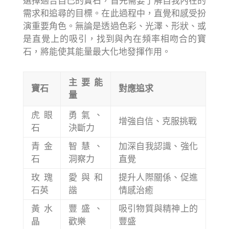
選擇適合自己的寶石，首先需要了解自我內在的
需求和追尋的目標。在此過程中，直覺和感受扮
演重要角色。無論是透過色彩、光澤、形狀、或
是直覺上的吸引，找到與內在頻率相吻合的寶
石，將能使其能量最大化地發揮作用。
主要能
寶石
對應追求
量
虎眼
勇氣、
增強自信、克服挑戰
石
決斷力
青金
智慧、
加深自我認識、強化
石
洞察力
直覺
玫瑰
愛與和
提升人際關係、促進
石英
諧
情感治癒
黃水
豐盛、
吸引物質與精神上的
晶
歡樂
豐盛