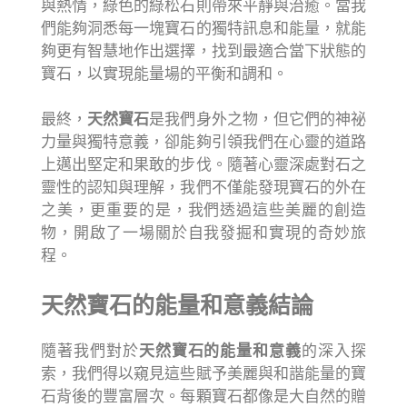
與熱情，綠色的綠松石則帶來平靜與治癒。當我
們能夠洞悉每一塊寶石的獨特訊息和能量，就能
夠更有智慧地作出選擇，找到最適合當下狀態的
寶石，以實現能量場的平衡和調和。
最終，
天然寶石
是我們身外之物，但它們的神祕
力量與獨特意義，卻能夠引領我們在心靈的道路
上邁出堅定和果敢的步伐。隨著心靈深處對石之
靈性的認知與理解，我們不僅能發現寶石的外在
之美，更重要的是，我們透過這些美麗的創造
物，開啟了一場關於自我發掘和實現的奇妙旅
程。
天然寶石的能量和意義結論
隨著我們對於
天然寶石的能量和意義
的深入探
索，我們得以窺見這些賦予美麗與和諧能量的寶
石背後的豐富層次。每顆寶石都像是大自然的贈