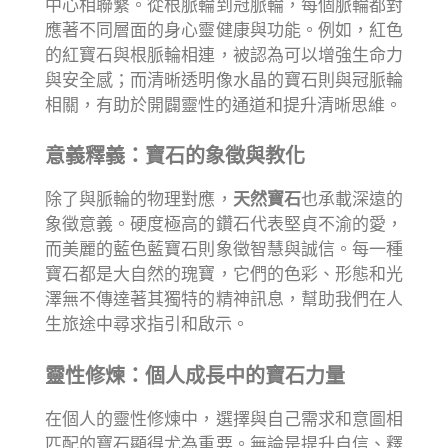
中心相聯繫。從根脈輪到冠脈輪，每個脈輪都對
應著不同層面的身心靈健康與功能。例如，紅色
的紅寶石與根脈輪相連，被認為可以增強生命力
與安全感；而清晰透明像水晶的寶石則與冠脈輪
相關，有助於開闢靈性的通道和提升清晰思維。
意義釋義：寶石的象徵與教化
除了與脈輪的物理對應，
天然寶石
也承載深遠的
象徵意義。硬度極高的鑽石代表堅貞不渝的愛，
而美麗的藍色藍寶石則象徵智慧與誠信。每一種
寶石都是大自然的瑰寶，它們的色彩、形態和光
澤無不傳達著其獨特的精神訊息，幫助我們在人
生旅途中尋求指引和啟示。
靈性修煉：個人成長中的寶石力量
在個人的靈性修煉中，選擇與自己需求和意圖相
匹配的寶石顯得尤為重要。無論是提升自信、釋