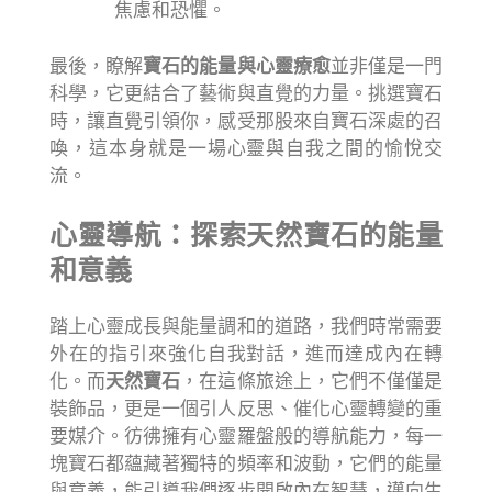
焦慮和恐懼。
最後，瞭解
寶石的能量與心靈療愈
並非僅是一門
科學，它更結合了藝術與直覺的力量。挑選寶石
時，讓直覺引領你，感受那股來自寶石深處的召
喚，這本身就是一場心靈與自我之間的愉悅交
流。
心靈導航：探索天然寶石的能量
和意義
踏上心靈成長與能量調和的道路，我們時常需要
外在的指引來強化自我對話，進而達成內在轉
化。而
天然寶石
，在這條旅途上，它們不僅僅是
裝飾品，更是一個引人反思、催化心靈轉變的重
要媒介。彷彿擁有心靈羅盤般的導航能力，每一
塊寶石都蘊藏著獨特的頻率和波動，它們的能量
與意義，能引導我們逐步開啟內在智慧，邁向生