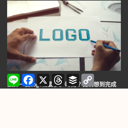
Line
Facebook
X
Threads
Buffer
Copy
行銷
Link
設計一個Logo需要多少時間？從構想到完成
的每一步詳解
2024-11-22
-
by
YC
在競爭激烈的市場中，一個精心設計的Logo不僅是品牌的門
面，也是企業傳遞核心價值與形象的關鍵元素。設