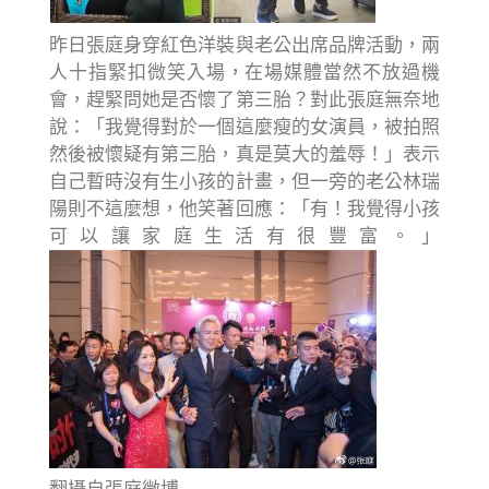
昨日張庭身穿紅色洋裝與老公出席品牌活動，兩
人十指緊扣微笑入場，在場媒體當然不放過機
會，趕緊問她是否懷了第三胎？對此張庭無奈地
說：「我覺得對於一個這麼瘦的女演員，被拍照
然後被懷疑有第三胎，真是莫大的羞辱！」表示
自己暫時沒有生小孩的計畫，但一旁的老公林瑞
陽則不這麼想，他笑著回應：「有！我覺得小孩
可以讓家庭生活有很豐富。」