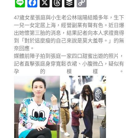
Line
Facebook
X
Threads
Buffer
Copy
Link
47歲女星張庭與小生老公林瑞陽結婚多年，生下
一兒一女定居上海，經營副業有聲有色。近日爆
出她懷第三胎的消息，結果記者向本人求證竟得
到「對於這麼瘦的自己來說是莫大羞辱。」的無
奈回應。
媒體前陣子拍到張庭一家四口甜蜜出遊的照片，
記者直擊張庭身穿寬鬆衣裙、小腹微凸，疑似有
孕的模樣。