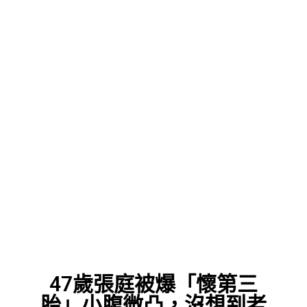
47歲張庭被爆「懷第三
胎」小腹微凸，沒想到老