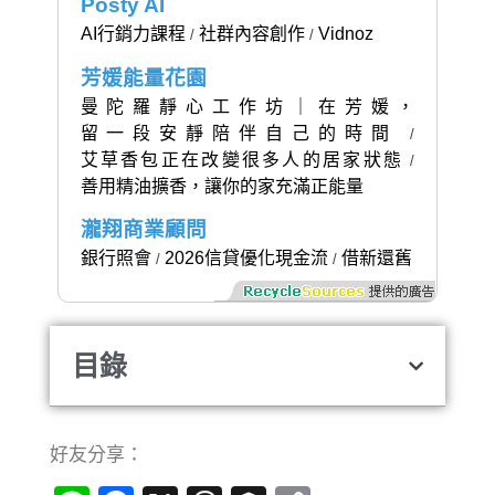
Posty AI
AI行銷力課程
社群內容創作
Vidnoz
/
/
芳媛能量花園
曼陀羅靜心工作坊｜在芳媛，
留一段安靜陪伴自己的時間
/
艾草香包正在改變很多人的居家狀態
/
善用精油擴香，讓你的家充滿正能量
瀧翔商業顧問
銀行照會
2026信貸優化現金流
借新還舊
/
/
目錄
好友分享：