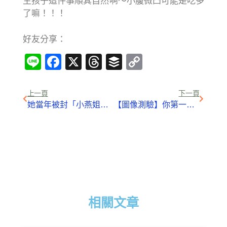
生孩子這件事順其自然啊～小腹微凸可能是吃多
了嘛！！！
好友分享：
Line
Facebook
X
Threads
Buffer
Copy
Link
上一頁
下一頁
她當年被封「小燕姐接班人」卻閃退演藝圈！淡出多年「49歲仍未婚」的她….驚爆養老院過下半生！
【圖像測驗】你第一眼最先看到「什麼動物」？一秒分析出「你的魅力」….準到尖叫！
相關文章