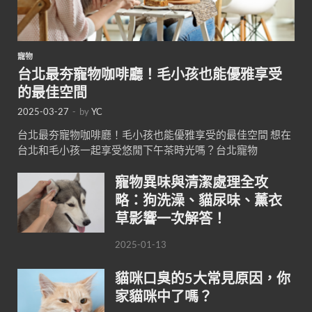
寵物
台北最夯寵物咖啡廳！毛小孩也能優雅享受
的最佳空間
2025-03-27
-
by
YC
台北最夯寵物咖啡廳！毛小孩也能優雅享受的最佳空間 想在
台北和毛小孩一起享受悠閒下午茶時光嗎？台北寵物
寵物異味與清潔處理全攻
略：狗洗澡、貓尿味、薰衣
草影響一次解答！
2025-01-13
貓咪口臭的5大常見原因，你
家貓咪中了嗎？