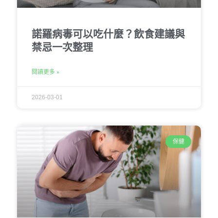
諾羅病毒可以吃什麼？飲食建議與
禁忌一次整理
閱讀更多 »
2026-03-01
保健