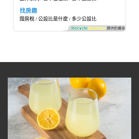
找房趣
囤房稅
公設比是什麼
多少公設比
/
/