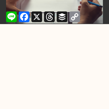
Line
Facebook
X
Threads
Buffer
Copy
Link
行銷
設計一個Logo需要多少時間？從構想到完成
的每一步詳解
2024-11-22
-
by
YC
在競爭激烈的市場中，一個精心設計的Logo不僅是品牌的門
面，也是企業傳遞核心價值與形象的關鍵元素。設
掌握7個習慣，成為高效能人
士！
2022-11-10
數位行銷服務團新竹場登場
帶領業者運用數位行銷工具