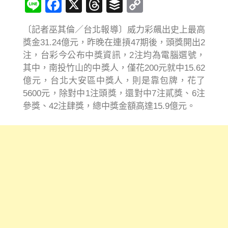
Line
Facebook
X
Threads
Buffer
Copy
Link
〔記者巫其倫／台北報導〕威力彩飆出史上最高
獎金31.24億元，昨晚在連摃47期後，頭獎開出2
注，台彩今公布中獎資訊，2注均為電腦選號，
其中，南投竹山的中獎人，僅花200元就中15.62
億元，台北大安區中獎人，則是靠包牌，花了
5600元，除對中1注頭獎，還對中7注貳獎、6注
參獎、42注肆獎，總中獎金額高達15.9億元。