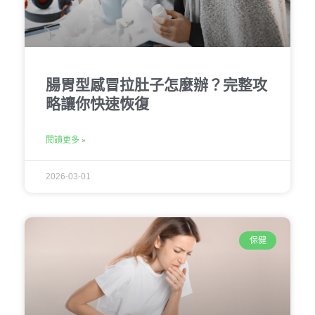
腸胃型感冒拉肚子怎麼辦？完整攻
略讓你快速恢復
閱讀更多 »
2026-03-01
保健