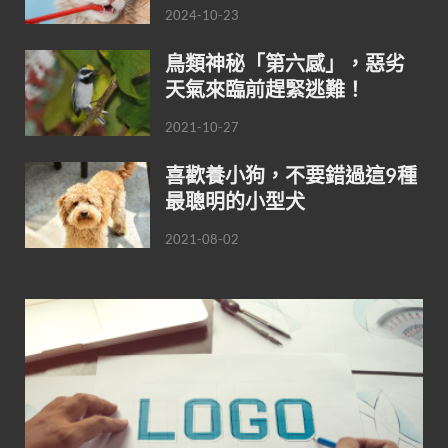
2024-10-23
鳥類神秘「第六感」，惡劣
天氣來臨前趕緊逃難！
2021-10-27
喜歡養小狗，不要錯過這9種
最聰明的小型犬
2021-08-02