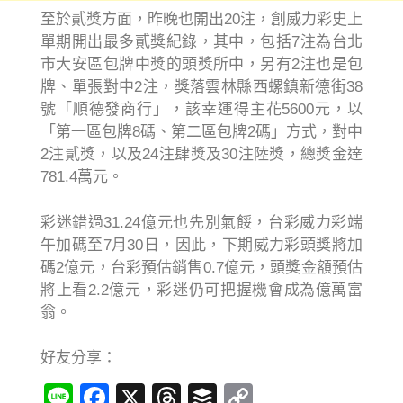
至於貳獎方面，昨晚也開出20注，創威力彩史上
單期開出最多貳獎紀錄，其中，包括7注為台北
市大安區包牌中獎的頭獎所中，另有2注也是包
牌、單張對中2注，獎落雲林縣西螺鎮新德街38
號「順德發商行」，該幸運得主花5600元，以
「第一區包牌8碼、第二區包牌2碼」方式，對中
2注貳獎，以及24注肆獎及30注陸獎，總獎金達
781.4萬元。
彩迷錯過31.24億元也先別氣餒，台彩威力彩端
午加碼至7月30日，因此，下期威力彩頭獎將加
碼2億元，台彩預估銷售0.7億元，頭獎金額預估
將上看2.2億元，彩迷仍可把握機會成為億萬富
翁。
好友分享：
Line
Facebook
X
Threads
Buffer
Copy