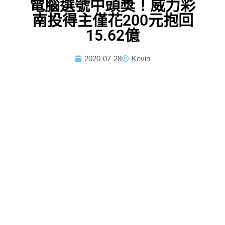
電腦選號中頭獎！威力彩
南投得主僅花200元抱回
15.62億
2020-07-28
Kevin