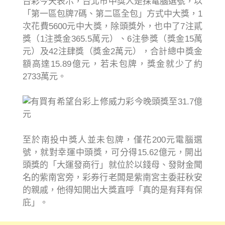
台彩今天表示，台北市中獎人是採電腦選號，以
「第一區包牌7碼、第二區全包」方式中大獎，1
次花費5600元中大獎，除頭獎外，也中了7注貳
獎（1注獎金365.5萬元）、6注參獎（獎金15萬
元）及42注肆獎（獎金2萬元），合計總中獎金
額高達15.89億元，若未包牌，獎金就少了約
2733萬元。
至於南投中獎人並未包牌，僅花200元電腦選
號，就對幸運中頭獎，可分得15.62億元，開出
頭獎的「大運發商行」就位於以錢母、發財金聞
名的紫南宮旁，彩券行老闆是紫南宮主委莊秋安
的親戚，他得知開出大獎直呼「真的是有拜有保
庇」。