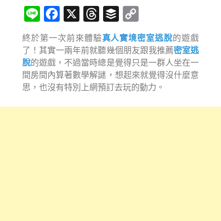
Line
Facebook
X
Threads
Buffer
Copy
Link
終於第一次前來體驗
真人實境密室逃脫
的遊戲
了！其實一兩年前就聽幾個朋友跟我推薦
密室逃
脫
的遊戲，不過當時總是覺得只是一群人坐在一
間房間內算著數學解謎，想起來就覺得沒什麼意
思，也沒有特別上網預訂去玩的動力。