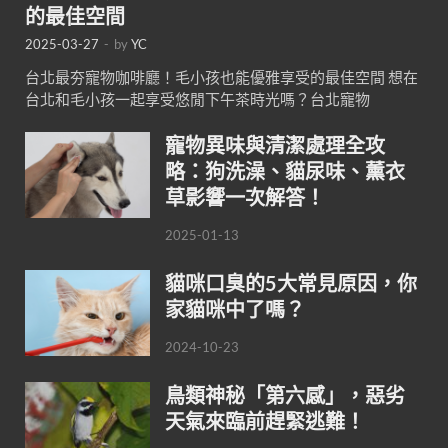
的最佳空間
2025-03-27
-
by
YC
台北最夯寵物咖啡廳！毛小孩也能優雅享受的最佳空間 想在
台北和毛小孩一起享受悠閒下午茶時光嗎？台北寵物
寵物異味與清潔處理全攻
略：狗洗澡、貓尿味、薰衣
草影響一次解答！
2025-01-13
貓咪口臭的5大常見原因，你
家貓咪中了嗎？
2024-10-23
鳥類神秘「第六感」，惡劣
天氣來臨前趕緊逃難！