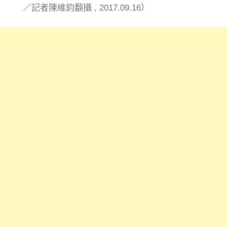
／記者陳維鈞翻攝 , 2017.09.16）