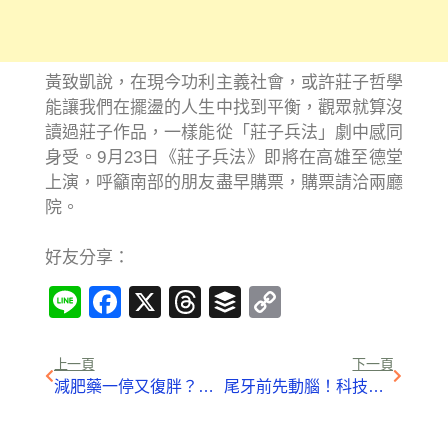
黃致凱說，在現今功利主義社會，或許莊子哲學
能讓我們在擺盪的人生中找到平衡，觀眾就算沒
讀過莊子作品，一樣能從「莊子兵法」劇中感同
身受。9月23日《莊子兵法》即將在高雄至德堂
上演，呼籲南部的朋友盡早購票，購票請洽兩廳
院。
好友分享：
Line
Facebook
X
Threads
Buffer
Copy
Link
上一頁
下一頁
減肥藥一停又復胖？減肥最好的方法是：邁開腿！
尾牙前先動腦！科技新貴玩密室逃脫 離開電腦展現思考力