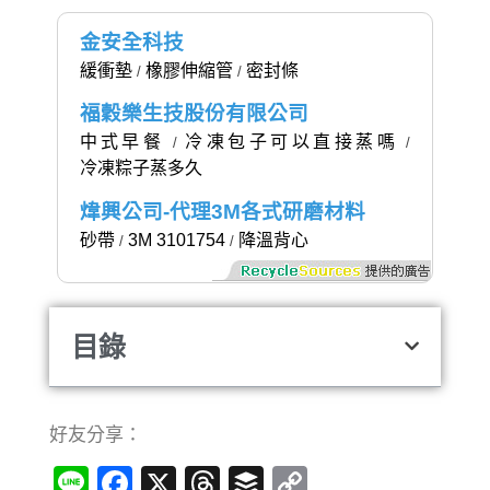
金安全科技
緩衝墊
橡膠伸縮管
密封條
/
/
福穀樂生技股份有限公司
中式早餐
冷凍包子可以直接蒸嗎
/
/
冷凍粽子蒸多久
煒興公司-代理3M各式研磨材料
砂帶
3M 3101754
降溫背心
/
/
目錄
好友分享：
Line
Facebook
X
Threads
Buffer
Copy