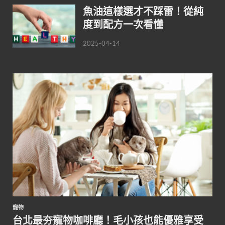
魚油這樣選才不踩雷！從純
度到配方一次看懂
2025-04-14
寵物
台北最夯寵物咖啡廳！毛小孩也能優雅享受