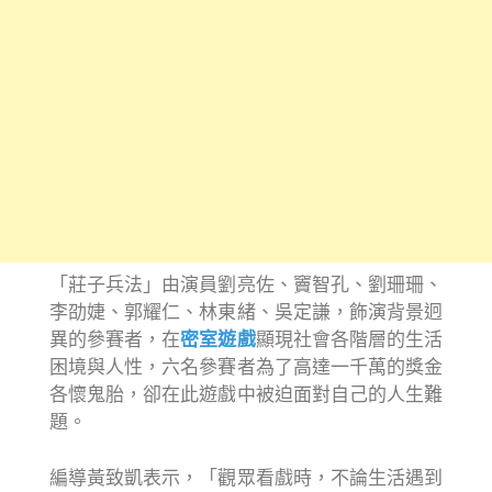
「莊子兵法」由演員劉亮佐、竇智孔、劉珊珊、
李劭婕、郭耀仁、林東緒、吳定謙，飾演背景迥
異的參賽者，在
密室遊戲
顯現社會各階層的生活
困境與人性，六名參賽者為了高達一千萬的獎金
各懷鬼胎，卻在此遊戲中被迫面對自己的人生難
題。
編導黃致凱表示，「觀眾看戲時，不論生活遇到