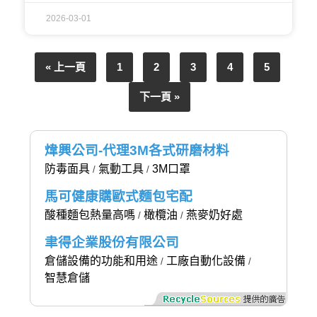
2026-03-01
« 上一頁
1
2
3
4
5
下一頁 »
煒興公司-代理3M各式研磨材料
防毒面具
氣動工具
3M口罩
/
/
馬可健康購歐式麵包宅配
酸種麵包熱量高嗎
橄欖油
燕麥奶好處
/
/
聿得企業股份有限公司
倉儲設備的功能和用途
工廠自動化設備
/
/
智慧倉儲