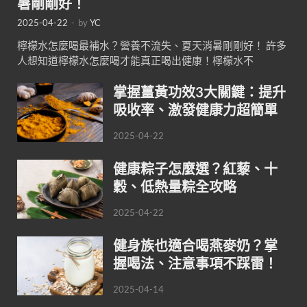
暑剛剛好！
2025-04-22
-
by
YC
檸檬水怎麼喝最補水？營養不流失、夏天消暑剛剛好！ 許多
人想知道檸檬水怎麼喝才能真正喝出健康！檸檬水不
掌握薑黃功效3大關鍵：提升
吸收率、激發健康力超簡單
2025-04-22
健康粽子怎麼選？紅藜、十
穀、低熱量粽全攻略
2025-04-22
健身族也適合喝燕麥奶？掌
握喝法、注意事項不踩雷！
2025-04-14