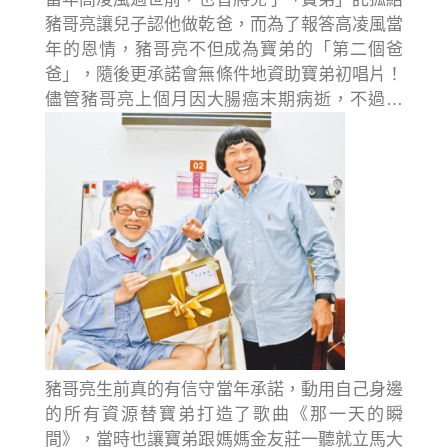
豬哥亮讓兒子認他做乾爸，而為了報答高凌風當
年的恩情，豬哥亮不但成為寶弟的「第二個爸
爸」，隨後更承諾會無條件地資助寶弟初唱片！
儘管豬哥亮上個月因大腸癌末期病逝，不過…
豬哥亮生前真的有信守當年承諾，動用自己身邊
的所有資源替寶弟打造了歌曲《那一天的瞬
間》，當時也讓寶弟跟媽媽金友莊一聽就立馬大