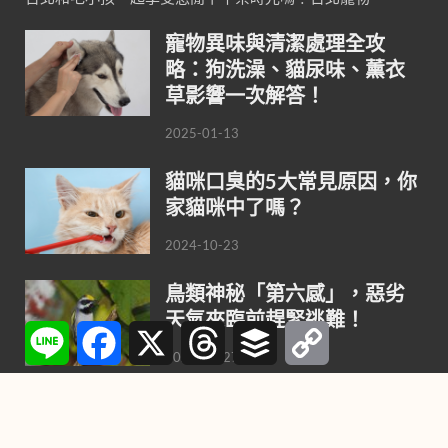
寵物異味與清潔處理全攻
略：狗洗澡、貓尿味、薰衣
草影響一次解答！
2025-01-13
貓咪口臭的5大常見原因，你
家貓咪中了嗎？
2024-10-23
鳥類神秘「第六感」，惡劣
天氣來臨前趕緊逃難！
Line
Facebook
X
Threads
Buffer
Copy
Link
2021-10-27
喜歡養小狗，不要錯過這9種
最聰明的小型犬