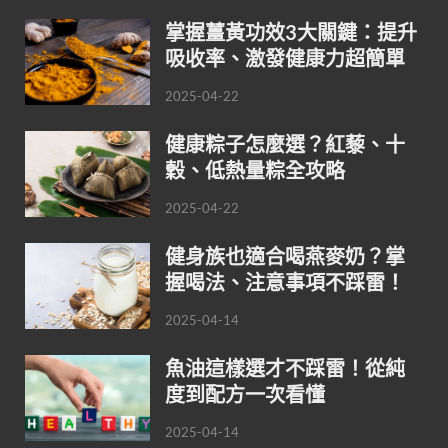
掌握薑黃功效3大關鍵：提升
吸收率、激發健康力超簡單
2025-04-22
健康粽子怎麼選？紅藜、十
穀、低熱量粽全攻略
2025-04-22
健身族也適合喝燕麥奶？掌
握喝法、注意事項不踩雷！
2025-04-14
魚油這樣選才不踩雷！從純
度到配方一次看懂
2025-04-14