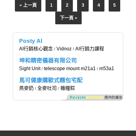
« 上一頁
1
2
3
4
5
下一頁 »
Posty AI
AI行銷核心觀念
Vidnoz
AI行銷力課程
/
/
坤和精密儀器有限公司
Sight Unit
telescope mount m21a1
m53a1
/
/
馬可健康購歐式麵包宅配
燕麥奶
全麥吐司
雜糧粽
/
/