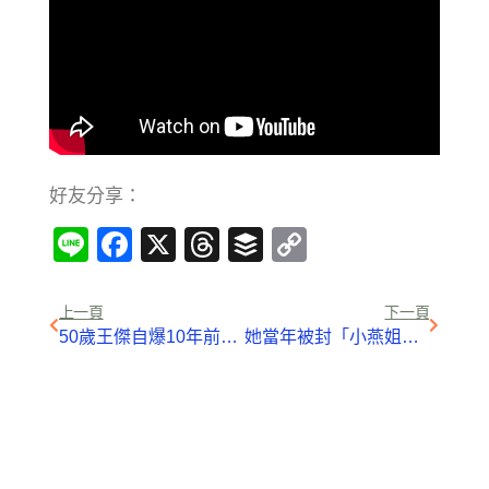
好友分享：
Line
Facebook
X
Threads
Buffer
Copy
Link
上一頁
下一頁
50歲王傑自爆10年前「被毒啞真相」，與謝霆鋒爭寵被冷凍的他坦言「知道兇手是誰…」卻不敢報警!
她當年被封「小燕姐接班人」卻閃退演藝圈！淡出多年「49歲仍未婚」的她….驚爆養老院過下半生！