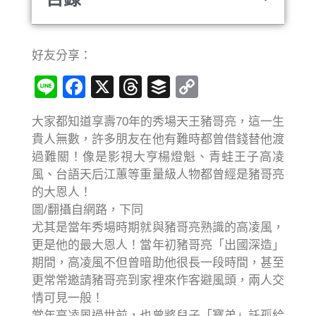
好友分享：
Line
Facebook
X
Threads
Buffer
Copy
Link
大家都知道享壽70年的秀場天王豬哥亮，這一生
貴人無數，許多朋友在他有難時都曾借錢替他渡
過難關！像是影視大亨楊燈魁、青蛙王子高凌
風、台語天后江蕙等重量級人物都曾經是豬哥亮
的大恩人！
圖/翻攝自網路，下同
尤其是當年秀場時期就與豬哥亮熟識的高凌風，
更是他的最大恩人！當年初豬哥亮「出國深造」
期間，高凌風不但曾暗助他很長一段時間，甚至
更常常邀請豬哥亮到家裡來作客避風頭，兩人交
情可見一般！
當年高凌風過世前，也曾將兒子「寶弟」託孤給