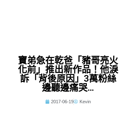
寶弟急在乾爸「豬哥亮火
化前」推出新作品！他淚
訴「背後原因」3萬粉絲
邊聽邊痛哭…
2017-06-19
Kevin