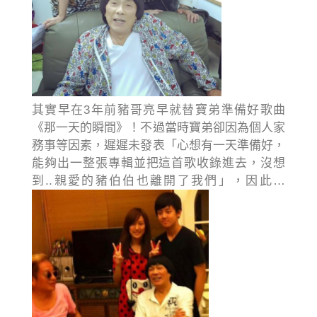
其實早在3年前豬哥亮早就替寶弟準備好歌曲
《那一天的瞬間》！不過當時寶弟卻因為個人家
務事等因素，遲遲未發表「心想有一天準備好，
能夠出一整張專輯並把這首歌收錄進去，沒想
到..親愛的豬伯伯也離開了我們」，因此…