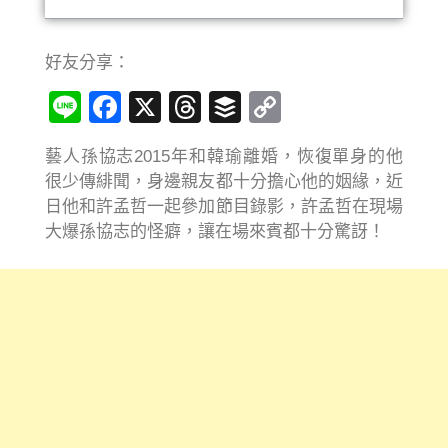
好友分享：
Line
Facebook
X
Threads
Buffer
Copy
Link
藝人孫協志2015年和韓瑜離婚，恢復單身的他
很少傳緋聞，身邊親友都十分擔心他的姻緣，近
日他和許孟哲一起參加節目錄影，許孟哲在現場
大爆孫協志的怪癖，讓在場來賓都十分驚訝！