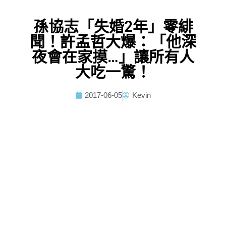
孫協志「失婚2年」零緋
聞！許孟哲大爆：「他深
夜會在家摸…」讓所有人
大吃一驚！
2017-06-05
Kevin