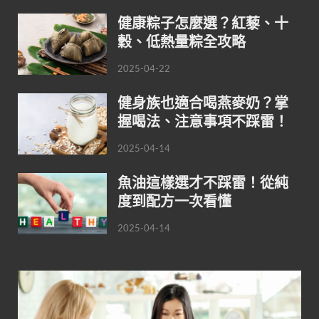
健康粽子怎麼選？紅藜、十
穀、低熱量粽全攻略
2025-04-22
健身族也適合喝燕麥奶？掌
握喝法、注意事項不踩雷！
2025-04-14
魚油這樣選才不踩雷！從純
度到配方一次看懂
2025-04-14