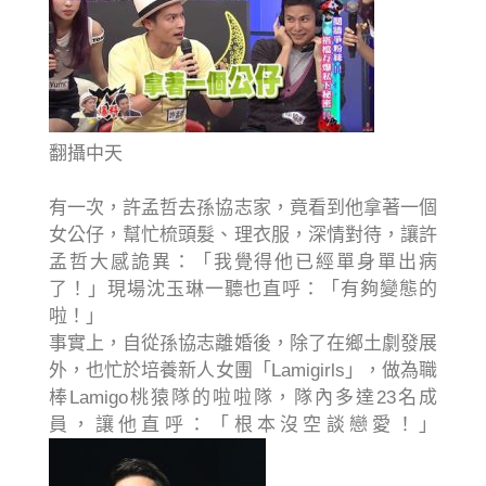
翻攝中天
有一次，許孟哲去孫協志家，竟看到他拿著一個
女公仔，幫忙梳頭髮、理衣服，深情對待，讓許
孟哲大感詭異：「我覺得他已經單身單出病
了！」現場沈玉琳一聽也直呼：「有夠變態的
啦！」
事實上，自從孫協志離婚後，除了在鄉土劇發展
外，也忙於培養新人女團「Lamigirls」，做為職
棒Lamigo桃猿隊的啦啦隊，隊內多達23名成
員，讓他直呼：「根本沒空談戀愛！」