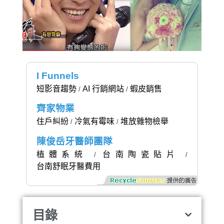
I Funnels
短影音趨勢
AI 行銷網站
蝦皮銷售
/
/
齊家物業
住戶糾紛
冷氣有霉味
堆放雜物檢舉
/
/
陳俊岳牙醫師團隊
植體系統
台南陶瓷貼片
/
/
台南舒眠牙醫費用
目錄