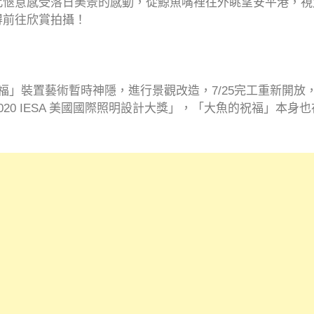
意感受落日美景的感動，從鯨魚嘴裡往外眺望安平港，視角更是
得前往欣賞拍攝！
福」裝置藝術暫時神隱，進行景觀改造，7/25完工重新開放
20 IESA 美國國際照明設計大獎」，「大魚的祝福」本身也