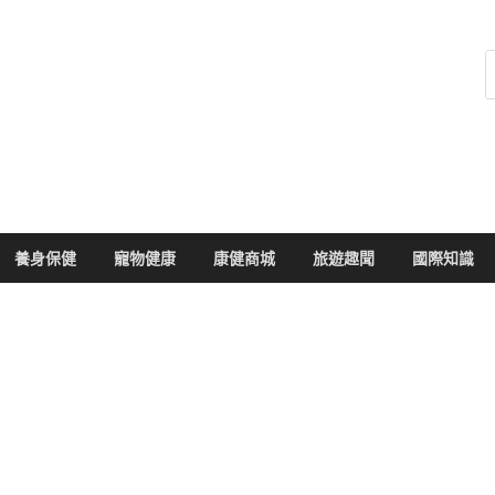
健康104
於您的健康大小事
養身保健
寵物健康
康健商城
旅遊趣聞
國際知識