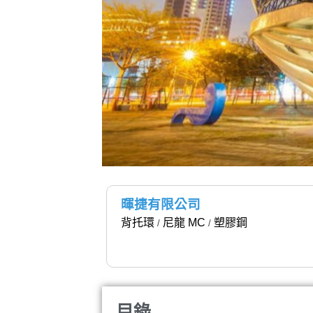
暉捷有限公司
背托環
尼龍 MC
塑膠鋼
/
/
目錄