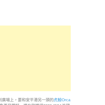
到廣場上，要和安平港另一頭的
虎鯨Orca