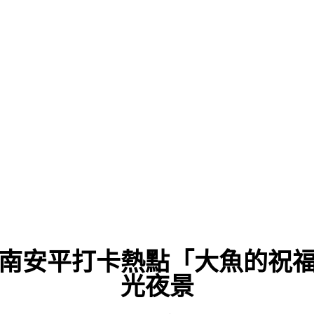
南安平打卡熱點「大魚的祝
光夜景