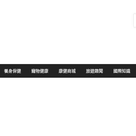
健康104
於您的健康大小事
養身保健
寵物健康
康健商城
旅遊趣聞
國際知識