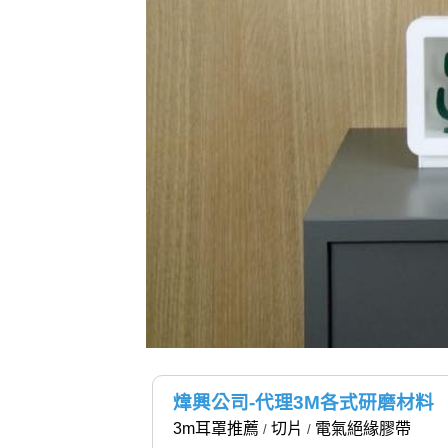
煒興公司-代理3M各式研磨材料
3m耳罩推薦
切片
電氣絕緣膠帶
/
/