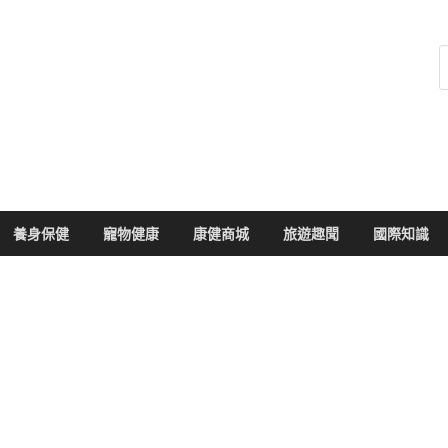
健康104
於您的健康大小事
養身保健
寵物健康
康健商城
旅遊趣聞
國際知識