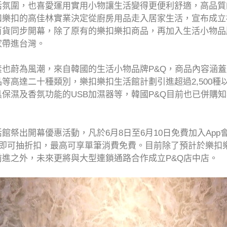
活氛圍，也喜愛運用實用小物讓生活變得更便利舒適，高品質
扣樂扣的高佳林實業決定從廚房用品走入居家生活，宣布成立
同步開幕，除了原有的樂扣樂扣商品，再加入生活小物品牌P&Q以
家帶進台灣。
也蔚為風潮，來自韓國的生活小物品牌P&Q，商品內容涵
等高達二十種類別，樂扣樂扣生活館計劃引進超過2,500種以
保濕及香氛功能的USB加濕器等，韓國P&Q目前也已併購
館祭出開幕優惠活動，凡於6月8日至6月10日免費加入Ap
元即可抽折扣，最高可享單筆消費免費。目前除了預計於樂扣
進之外，未來更將與大型連鎖通路合作成立P&Q店中店。