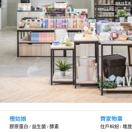
橙姑娘
齊家物業
膠原蛋白
益生菌
酵素
住戶糾紛
堆放
/
/
/