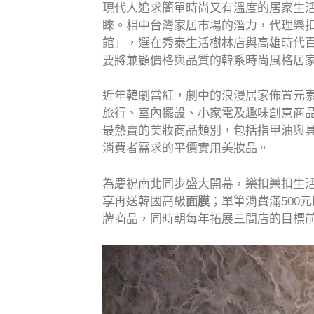
現代人追求簡單時尚又有溫度的居家生
睞。相中台灣家居市場的潛力，代理樂
館」，選在秀泰生活樹林店與高雄時代百貨
要將兼顧價格與品質的韓系時尚風格居
近年韓劇當紅，劇中的浪漫居家佈置元素
旅行、室內擺設、小家電及趣味創意商品
最熱賣的美妝商品類別，包括指甲油與具
消費者需求的平價實用美妝品。
為慶祝南北同步盛大開幕，樂扣樂扣生活
享再送韓國高級
面膜
；單筆消費滿500
牌商品，同時朝每年拓展三間店的目標前