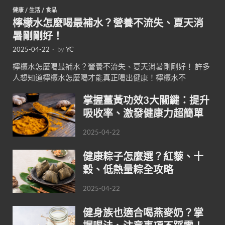
健康
/
生活
/
食品
檸檬水怎麼喝最補水？營養不流失、夏天消
暑剛剛好！
2025-04-22
-
by
YC
檸檬水怎麼喝最補水？營養不流失、夏天消暑剛剛好！ 許多
人想知道檸檬水怎麼喝才能真正喝出健康！檸檬水不
掌握薑黃功效3大關鍵：提升
吸收率、激發健康力超簡單
2025-04-22
健康粽子怎麼選？紅藜、十
穀、低熱量粽全攻略
2025-04-22
健身族也適合喝燕麥奶？掌