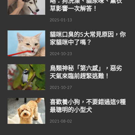
略：狗洗澡、貓尿味、薰衣
草影響一次解答！
2025-01-13
貓咪口臭的5大常見原因，你
家貓咪中了嗎？
2024-10-23
鳥類神秘「第六感」，惡劣
天氣來臨前趕緊逃難！
2021-10-27
喜歡養小狗，不要錯過這9種
最聰明的小型犬
2021-08-02