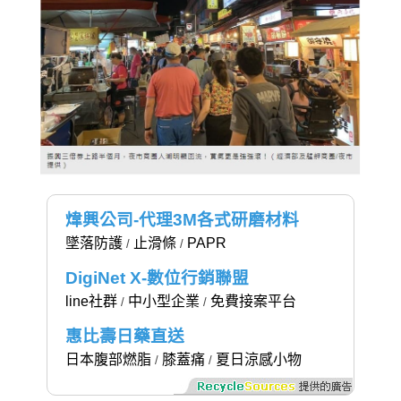
煒興公司-代理3M各式研磨材料
墜落防護
止滑條
PAPR
/
/
DigiNet X-數位行銷聯盟
line社群
中小型企業
免費接案平台
/
/
惠比壽日藥直送
日本腹部燃脂
膝蓋痛
夏日涼感小物
/
/