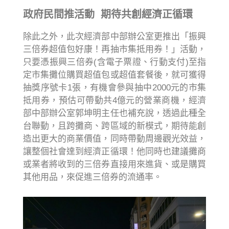
政府民間推活動 期待共創經濟正循環
除此之外，此次經濟部中部辦公室更推出「振興
三倍券超值包好康！再抽市集抵用券！」活動，
只要憑振興三倍券(含電子票證、行動支付)至指
定市集攤位購買超值包或超值套餐後，就可獲得
抽獎序號卡1張，有機會參與抽中2000元的市集
抵用券，預估可帶動共4億元的營業商機，經濟
部中部辦公室郭坤明主任也補充說，透過此種全
台聯動，且跨攤商、跨區域的新模式，期待能創
造出更大的商業價值，同時帶動周邊觀光效益，
讓整個社會達到經濟正循環！他同時也建議攤商
或業者將收到的三倍券直接用來進貨、或是購買
其他用品，來促進三倍券的流通率。