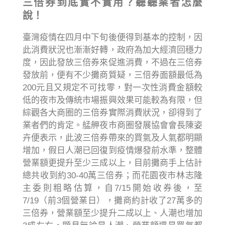
三倍券到底實不實用？聽聽業者怎麼
說！
臺灣疫情在四月中下旬後便得到基本的控制，因
此消費狀況也漸漸好轉，政府為加大經濟回穩力
度，因此發放三倍券來促進消費，不過在三倍券
發放前，便有不少攤商質疑，三倍券面額最低為
200元且又規定不可找零，對一次性消費金額較
低的夜市及傳統市場振興效果可能較為有限，但
綜觀各大商圈的三倍券實際消費狀況，卻得到了
業者們的肯定。艋舺夜市商圈發展協會會長陳姿
卉便表示，此波三倍券帶來的買氣及人氣都明顯
增加，假日人潮已回復到疫情爆發前水準，整體
營業額更提升至少三成以上，目前攤商手上估計
總共收到約30-40萬三倍券；而花園夜市林志隆
主委則粗略估算，自7/15開始收券後，至
7/19（前3個營業日），攤商約計收了27萬多的
三倍券，營業額至少提升二成以上、人潮也增加