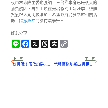
夜市林志隆主委也強調，三倍券本身已是很大的
消費誘因，再加上現在是暑假的出遊旺季，整體
買氣跟人潮明顯增加，希望政府能多舉辦相關活
動，讓
振興券
商機持續攀升。
好友分享：
Line
Facebook
X
Threads
Buffer
Copy
Link
上一頁
下一頁
好鬧哦！蛋放廚房忘了煮 竟孵出20隻小鵪鶉
蒜種價格創新高 農民心驚驚不敢種