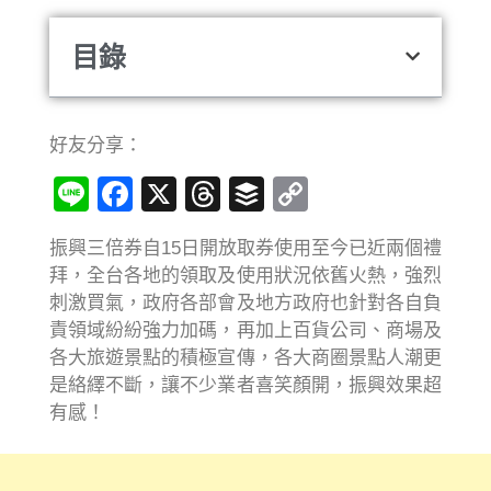
目錄
好友分享：
Line
Facebook
X
Threads
Buffer
Copy
Link
振興三倍券自15日開放取券使用至今已近兩個禮
拜，全台各地的領取及使用狀況依舊火熱，強烈
刺激買氣，政府各部會及地方政府也針對各自負
責領域紛紛強力加碼，再加上百貨公司、商場及
各大旅遊景點的積極宣傳，各大商圈景點人潮更
是絡繹不斷，讓不少業者喜笑顏開，振興效果超
有感！