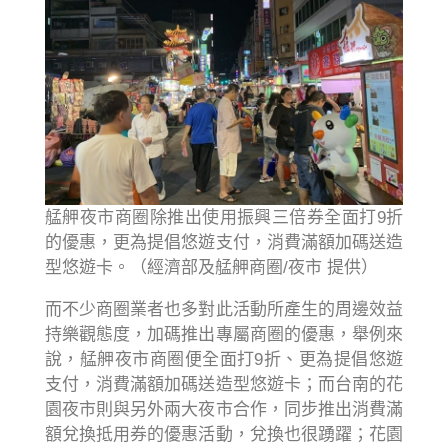
艋舺夜市商圈除推出使用振興三倍券全面打9折
的優惠，更為提倡悠遊支付，消費滿額加碼送造
型悠遊卡。（經濟部及艋舺商圈/夜市 提供）
而不少商圈業者也多對此活動所產生的周邊效益
持樂觀態度，加碼推出專屬商圈的優惠，舉例來
說，艋舺夜市商圈便全面打9折、更為提倡悠遊
支付，消費滿額加碼送造型悠遊卡；而台南的花
園夜市則與另外兩大夜市合作，同步推出消費滿
額兌換抵用券的優惠活動，兌換也很踴躍；花園